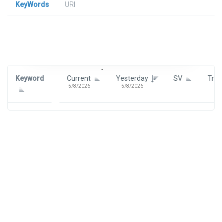
KeyWords
URl
Signin To View Up To 100 Keywords
Signin With:
Google
Keyword
Current
Yesterday
SV
Tre
5/8/2026
5/8/2026