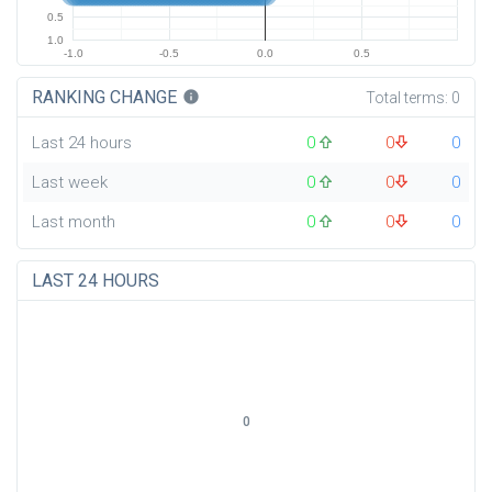
0.5
1.0
-1.0
-0.5
0.0
0.5
RANKING CHANGE
info
Total terms:
0
Last 24 hours
0
0
0
Last week
0
0
0
Last month
0
0
0
LAST 24 HOURS
0