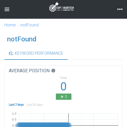
Toggle navigation
Home
notFound
notFound
KEYWORD PERFORMANCE
AVERAGE POSITION
info
Today
0
0
Last 7 days
Last 30 days
-1.0
-0.5
0.0