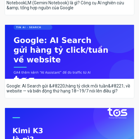
NotebookLM (Gemini Notebook) là gì? Công cụ AI nghiên cứu
&amp; tổng hợp nguồn của Google
Google: AI Search gửi &#8220;hàng tỷ click mỗi tuần&#8221; về
website — và biến động thứ hạng 18–19/7 nói lên điều gì?