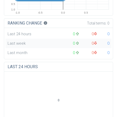
0.5
1.0
-1.0
-0.5
0.0
0.5
RANKING CHANGE
info
Total terms:
0
Last 24 hours
0
0
0
Last week
0
0
0
Last month
0
0
0
LAST 24 HOURS
0