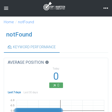
Toggle navigation
Home
notFound
notFound
KEYWORD PERFORMANCE
AVERAGE POSITION
info
Today
0
0
Last 7 days
Last 30 days
-1.0
-0.5
0.0