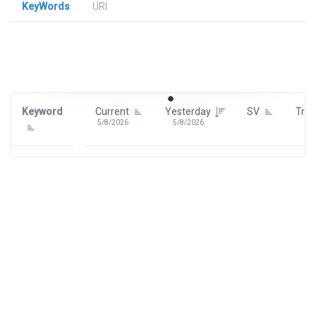
KeyWords
URl
Signin To View Up To 100 Keywords
Signin With:
Google
Keyword
Current
Yesterday
SV
Tre
5/8/2026
5/8/2026