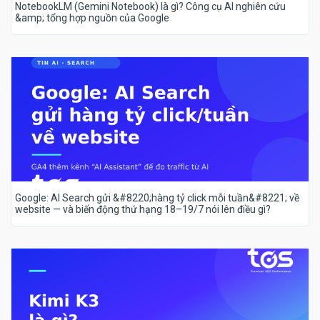
NotebookLM (Gemini Notebook) là gì? Công cụ AI nghiên cứu
&amp; tổng hợp nguồn của Google
Google: AI Search gửi &#8220;hàng tỷ click mỗi tuần&#8221; về
website — và biến động thứ hạng 18–19/7 nói lên điều gì?