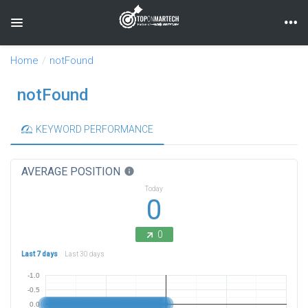
Toggle navigation
Home
notFound
notFound
KEYWORD PERFORMANCE
AVERAGE POSITION
info
Today
0
0
Last 7 days
Last 30 days
-1.0
-0.5
0.0