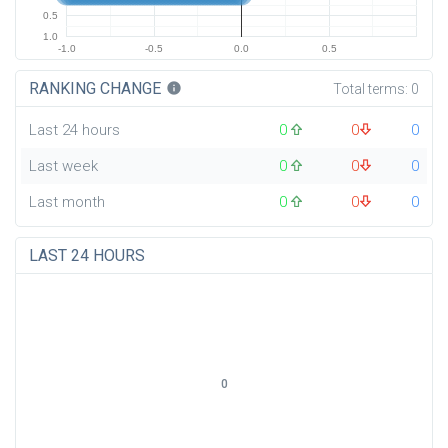
0.5
1.0
-1.0
-0.5
0.0
0.5
RANKING CHANGE
info
Total terms:
0
Last 24 hours
0
0
0
Last week
0
0
0
Last month
0
0
0
LAST 24 HOURS
0