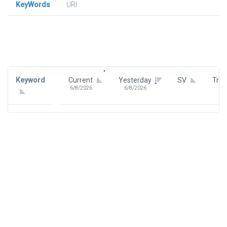
KeyWords
URl
Signin To View Up To 100 Keywords
Signin With:
Google
Keyword
Current
Yesterday
SV
Tre
6/8/2026
6/8/2026