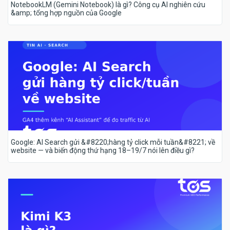
NotebookLM (Gemini Notebook) là gì? Công cụ AI nghiên cứu
&amp; tổng hợp nguồn của Google
Google: AI Search gửi &#8220;hàng tỷ click mỗi tuần&#8221; về
website — và biến động thứ hạng 18–19/7 nói lên điều gì?