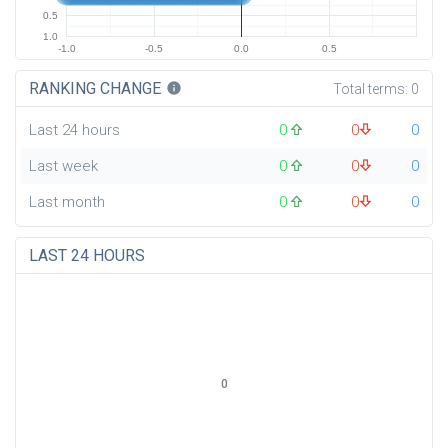
0.5
1.0
-1.0
-0.5
0.0
0.5
RANKING CHANGE
info
Total terms:
0
Last 24 hours
0
0
0
Last week
0
0
0
Last month
0
0
0
LAST 24 HOURS
0