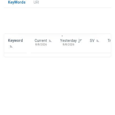
KeyWords
URl
Signin To View Up To 100 Keywords
Signin With:
Google
Keyword
Current
Yesterday
SV
Tre
8/8/2026
8/8/2026