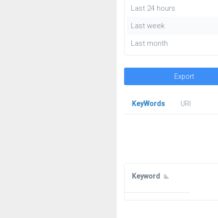
Last 24 hours
Last week
Last month
Export
KeyWords
URl
Keyword