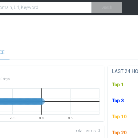
Search
CE
LAST 24 H
30 days
Top 1
Top 3
Top 10
-0.5
0.0
0.5
Total terms:
0
Top 20