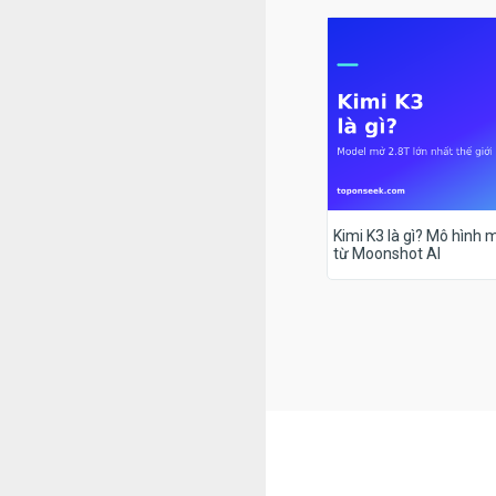
Kimi K3 là gì? Mô hình m
từ Moonshot AI