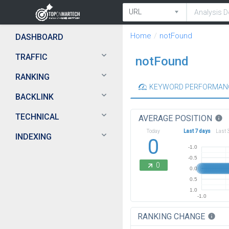
Home
notFound
DASHBOARD
TRAFFIC
notFound
RANKING
KEYWORD PERFORMAN
BACKLINK
TECHNICAL
AVERAGE POSITION
info
Today
Last 7 days
Last 
INDEXING
0
-1.0
-0.5
0
0.0
0.5
1.0
-1.0
RANKING CHANGE
info