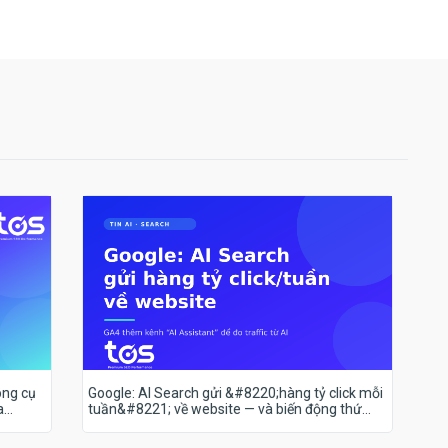
ông cụ
Google: AI Search gửi &#8220;hàng tỷ click mỗi
a
tuần&#8221; về website — và biến động thứ
hạng 18–19/7 nói lên điều gì?