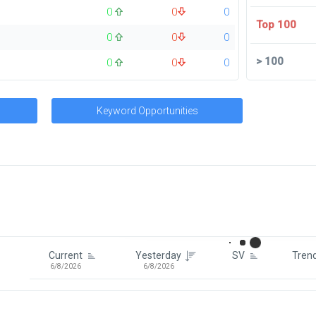
0
0
0
Top 100
0
0
0
>
100
0
0
0
Keyword Opportunities
Signin To View Up To 100 Keywor
Signin With:
Google
Current
Yesterday
SV
Tren
6/8/2026
6/8/2026