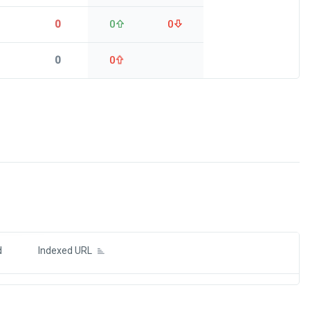
0
0
0
0
0
ds
d
Indexed URL