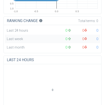
0.5
1.0
-1.0
-0.5
0.0
0.5
RANKING CHANGE
info
Total terms:
0
Last 24 hours
0
0
0
Last week
0
0
0
Last month
0
0
0
LAST 24 HOURS
0