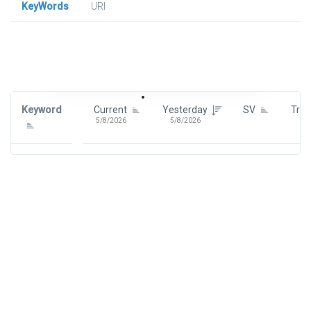
KeyWords
URl
Signin To View Up To 100 Keywords
Signin With:
Google
Keyword
Current
Yesterday
SV
Tre
5/8/2026
5/8/2026