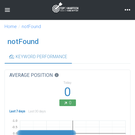
Toggle navigation
Home
notFound
notFound
KEYWORD PERFORMANCE
AVERAGE POSITION
info
Today
0
0
Last 7 days
Last 30 days
-1.0
-0.5
0.0