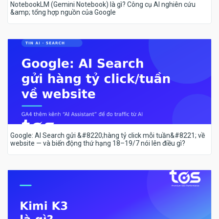
NotebookLM (Gemini Notebook) là gì? Công cụ AI nghiên cứu
&amp; tổng hợp nguồn của Google
Google: AI Search gửi &#8220;hàng tỷ click mỗi tuần&#8221; về
website — và biến động thứ hạng 18–19/7 nói lên điều gì?