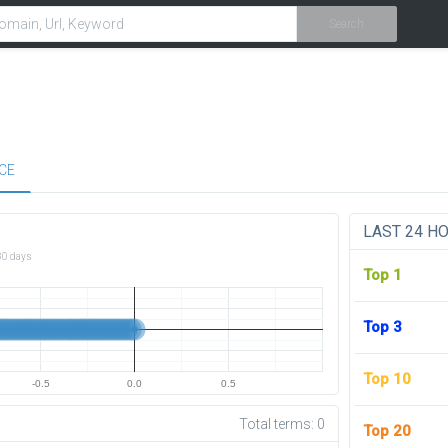
Search
CE
LAST 24 H
30 days
Top 1
Top 3
Top 10
-0.5
0.0
0.5
Total terms:
0
Top 20