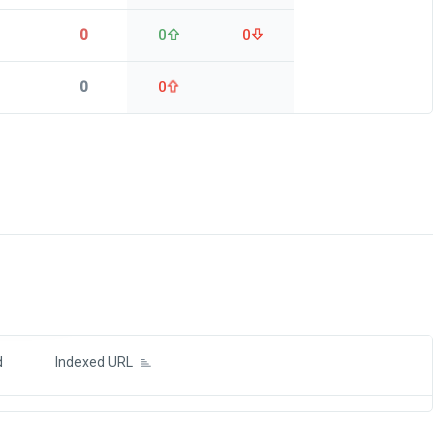
0
0
0
0
0
ds
d
Indexed URL