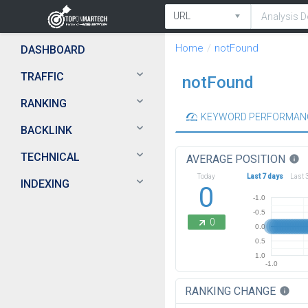
Home
notFound
DASHBOARD
TRAFFIC
notFound
RANKING
KEYWORD PERFORMAN
BACKLINK
TECHNICAL
AVERAGE POSITION
info
Today
Last 7 days
Last 
INDEXING
0
-1.0
-0.5
0
0.0
0.5
1.0
-1.0
RANKING CHANGE
info