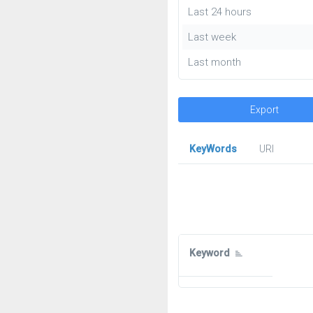
Last 24 hours
Last week
Last month
Export
KeyWords
URl
Keyword