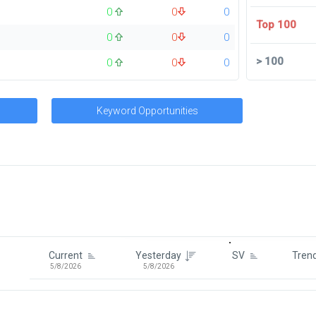
0
0
0
Top 100
0
0
0
>
100
0
0
0
Keyword Opportunities
Signin To View Up To 100 Keywor
Signin With:
Google
Current
Yesterday
SV
Tren
5/8/2026
5/8/2026