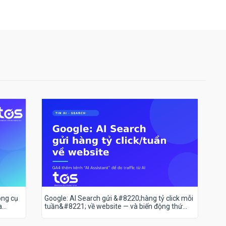
ông cụ
Google: AI Search gửi &#8220;hàng tỷ click mỗi
a
tuần&#8221; về website — và biến động thứ
hạng 18–19/7 nói lên điều gì?