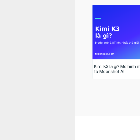
Kimi K3 là gì? Mô hình m
từ Moonshot AI