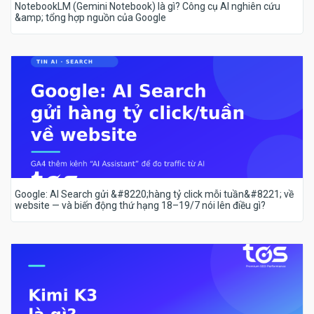
NotebookLM (Gemini Notebook) là gì? Công cụ AI nghiên cứu
&amp; tổng hợp nguồn của Google
Google: AI Search gửi &#8220;hàng tỷ click mỗi tuần&#8221; về
website — và biến động thứ hạng 18–19/7 nói lên điều gì?