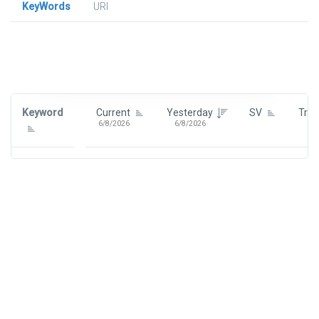
KeyWords
URl
Signin To View Up To 100 Keywords
Signin With:
Google
Keyword
Current
Yesterday
SV
Tre
6/8/2026
6/8/2026