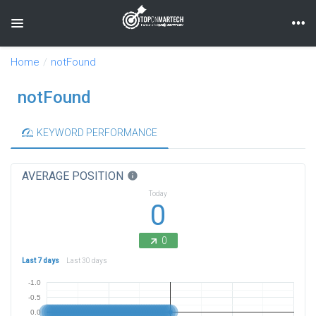
Toggle navigation
Home
notFound
notFound
KEYWORD PERFORMANCE
AVERAGE POSITION
info
Today
0
0
Last 7 days
Last 30 days
-1.0
-0.5
0.0