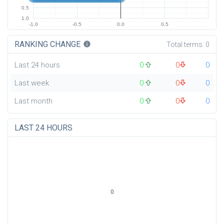
0.5
1.0
-1.0
-0.5
0.0
0.5
RANKING CHANGE
info
Total terms:
0
Last 24 hours
0
0
0
Last week
0
0
0
Last month
0
0
0
LAST 24 HOURS
0