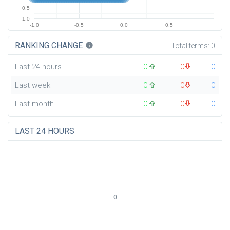
0.5
1.0
-1.0
-0.5
0.0
0.5
RANKING CHANGE
info
Total terms:
0
Last 24 hours
0
0
0
Last week
0
0
0
Last month
0
0
0
LAST 24 HOURS
0