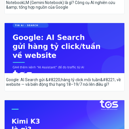
NotebookLM (Gemini Notebook) là gì? Công cụ AI nghiên cứu
&amp; tổng hợp nguồn của Google
Google: AI Search gửi &#8220;hàng tỷ click mỗi tuần&#8221; về
website — và biến động thứ hạng 18–19/7 nói lên điều gì?