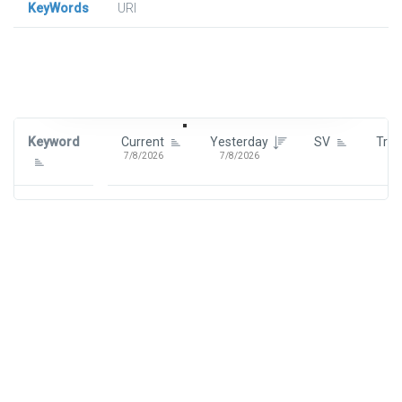
KeyWords
URl
Signin To View Up To 100 Keywords
Signin With:
Google
Keyword
Current
Yesterday
SV
Tre
7/8/2026
7/8/2026