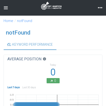
Toggle navigation
Home
notFound
notFound
KEYWORD PERFORMANCE
AVERAGE POSITION
info
Today
0
0
Last 7 days
Last 30 days
-1.0
-0.5
0.0