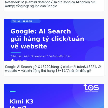
NotebookLM (Gemini Notebook) là gì? Công cụ AI nghiên cứu
&amp; tổng hợp nguồn của Google
Google: AI Search gửi &#8220;hàng tỷ click mỗi tuần&#8221; về
website — và biến động thứ hạng 18–19/7 nói lên điều gì?