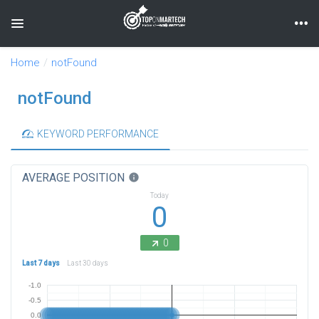
Toggle navigation
Home
notFound
notFound
KEYWORD PERFORMANCE
AVERAGE POSITION
info
Today
0
0
Last 7 days
Last 30 days
-1.0
-0.5
0.0