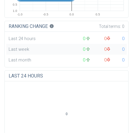
0.5
1.0
-1.0
-0.5
0.0
0.5
RANKING CHANGE
info
Total terms:
0
Last 24 hours
0
0
0
Last week
0
0
0
Last month
0
0
0
LAST 24 HOURS
0