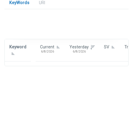
KeyWords
URl
Signin To View Up To 100 Keywords
Signin With:
Google
Keyword
Current
Yesterday
SV
Tre
6/8/2026
6/8/2026