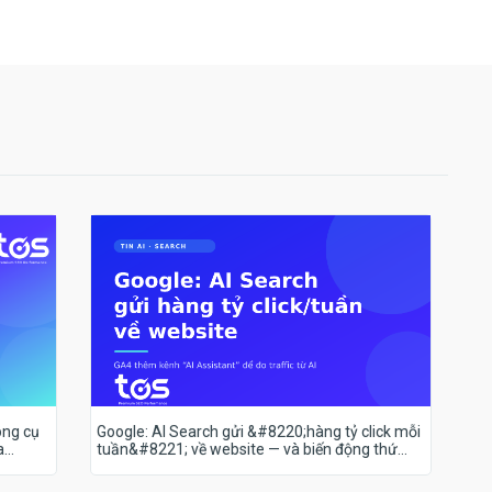
ông cụ
Google: AI Search gửi &#8220;hàng tỷ click mỗi
a
tuần&#8221; về website — và biến động thứ
hạng 18–19/7 nói lên điều gì?