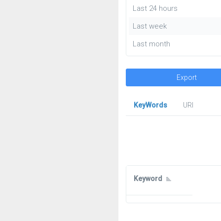
Last 24 hours
Last week
Last month
Export
KeyWords
URl
Keyword