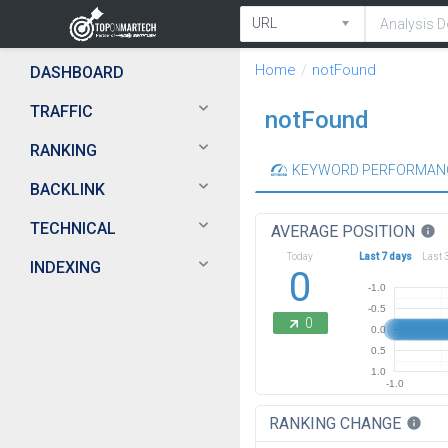
Home
notFound
DASHBOARD
TRAFFIC
notFound
RANKING
KEYWORD PERFORMAN
BACKLINK
TECHNICAL
AVERAGE POSITION
info
Today
Last 7 days
Last 
INDEXING
0
-1.0
-0.5
0
0.0
0.5
1.0
-1.0
RANKING CHANGE
info