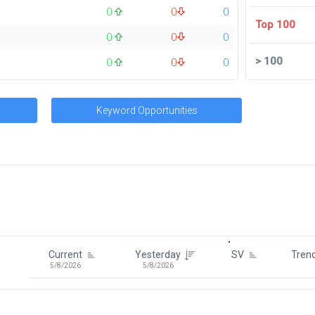
0
0
0
Top 100
0
0
0
>
100
0
0
0
Keyword Opportunities
Signin To View Up To 100 Keywor
Signin With:
Google
Current
Yesterday
SV
Tren
5/8/2026
5/8/2026