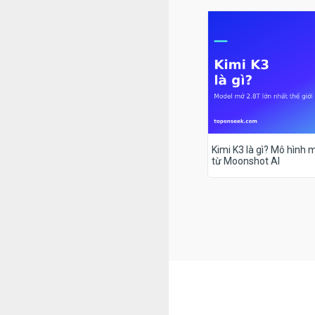
Kimi K3 là gì? Mô hình m
từ Moonshot AI