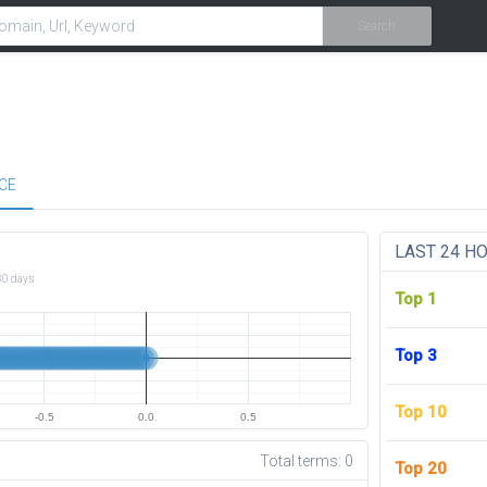
Search
CE
LAST 24 H
30 days
Top 1
Top 3
Top 10
-0.5
0.0
0.5
Total terms:
0
Top 20