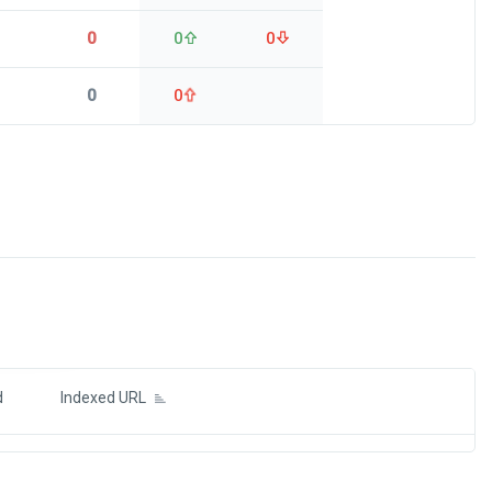
0
0
0
0
0
ds
d
Indexed URL