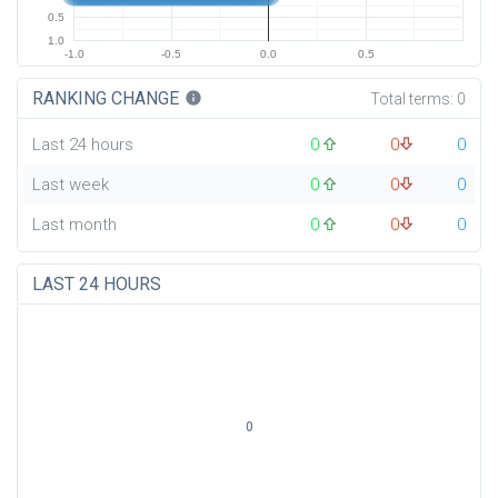
0.5
1.0
-1.0
-0.5
0.0
0.5
RANKING CHANGE
info
Total terms:
0
Last 24 hours
0
0
0
Last week
0
0
0
Last month
0
0
0
LAST 24 HOURS
0