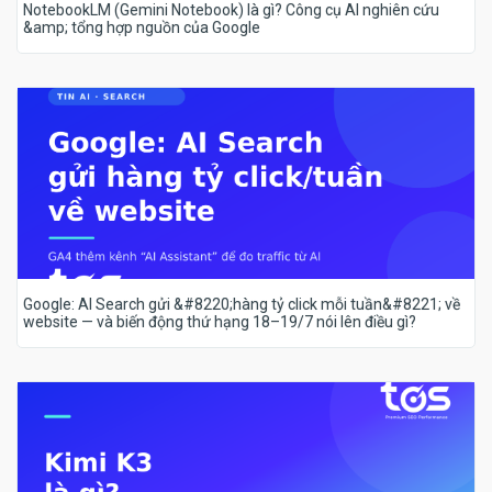
NotebookLM (Gemini Notebook) là gì? Công cụ AI nghiên cứu
&amp; tổng hợp nguồn của Google
Google: AI Search gửi &#8220;hàng tỷ click mỗi tuần&#8221; về
website — và biến động thứ hạng 18–19/7 nói lên điều gì?