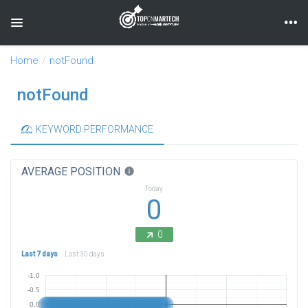
Toggle navigation
Home
notFound
notFound
KEYWORD PERFORMANCE
AVERAGE POSITION
info
Today
0
0
Last 7 days
Last 30 days
-1.0
-0.5
0.0