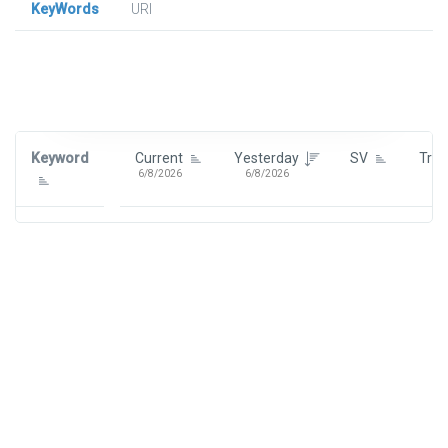
KeyWords
URl
Signin To View Up To 100 Keywords
Signin With:
Google
Keyword
Current
Yesterday
SV
Tre
6/8/2026
6/8/2026