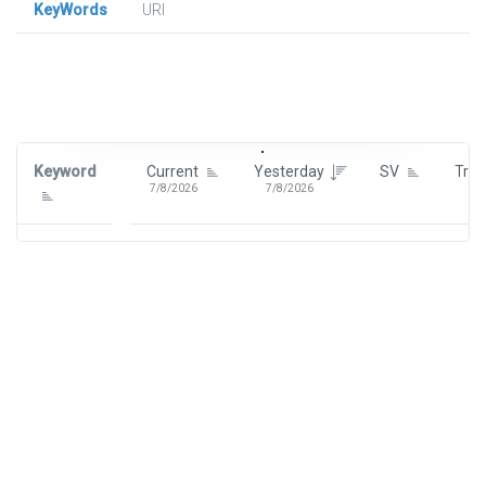
KeyWords
URl
Signin To View Up To 100 Keywords
Signin With:
Google
Keyword
Current
Yesterday
SV
Tre
7/8/2026
7/8/2026