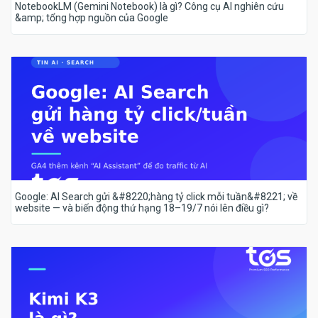
NotebookLM (Gemini Notebook) là gì? Công cụ AI nghiên cứu
&amp; tổng hợp nguồn của Google
Google: AI Search gửi &#8220;hàng tỷ click mỗi tuần&#8221; về
website — và biến động thứ hạng 18–19/7 nói lên điều gì?