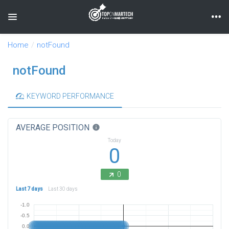
Toggle navigation
Home
notFound
notFound
KEYWORD PERFORMANCE
AVERAGE POSITION
info
Today
0
0
Last 7 days
Last 30 days
-1.0
-0.5
0.0