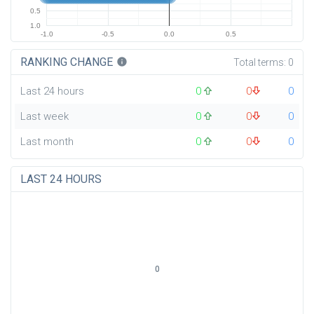
0.5
1.0
-1.0
-0.5
0.0
0.5
RANKING CHANGE
info
Total terms:
0
Last 24 hours
0
0
0
Last week
0
0
0
Last month
0
0
0
LAST 24 HOURS
0