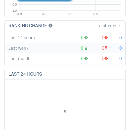
0.5
1.0
-1.0
-0.5
0.0
0.5
RANKING CHANGE
info
Total terms:
0
Last 24 hours
0
0
0
Last week
0
0
0
Last month
0
0
0
LAST 24 HOURS
0