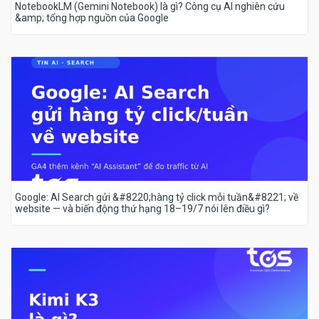
NotebookLM (Gemini Notebook) là gì? Công cụ AI nghiên cứu
&amp; tổng hợp nguồn của Google
Google: AI Search gửi &#8220;hàng tỷ click mỗi tuần&#8221; về
website — và biến động thứ hạng 18–19/7 nói lên điều gì?