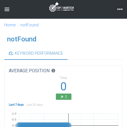
Toggle navigation
Home
notFound
notFound
KEYWORD PERFORMANCE
AVERAGE POSITION
info
Today
0
0
Last 7 days
Last 30 days
-1.0
-0.5
0.0