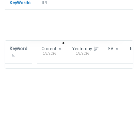
KeyWords
URl
Signin To View Up To 100 Keywords
Signin With:
Google
Keyword
Current
Yesterday
SV
Tre
6/8/2026
6/8/2026