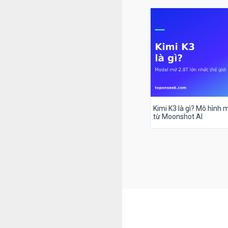
Kimi K3 là gì? Mô hình m
từ Moonshot AI