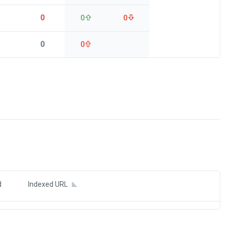
0
0
0
0
0
ds
d
Indexed URL