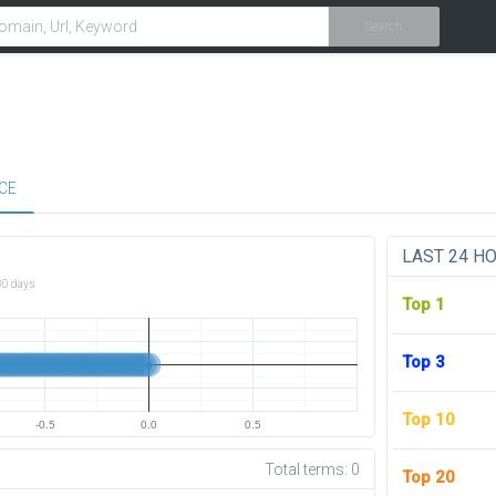
Search
CE
LAST 24 H
30 days
Top 1
Top 3
Top 10
-0.5
0.0
0.5
Total terms:
0
Top 20