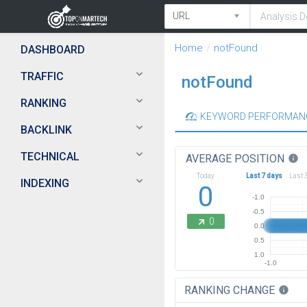
Home
notFound
DASHBOARD
TRAFFIC
notFound
RANKING
KEYWORD PERFORMAN
BACKLINK
TECHNICAL
AVERAGE POSITION
info
Today
Last 7 days
Last 
INDEXING
0
-1.0
-0.5
0
0.0
0.5
1.0
-1.0
RANKING CHANGE
info