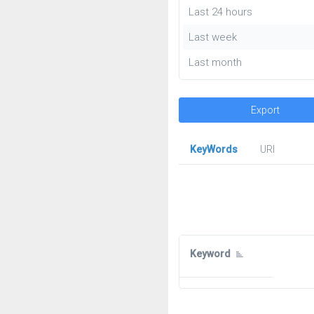
Last 24 hours
Last week
Last month
Export
KeyWords
URl
Keyword