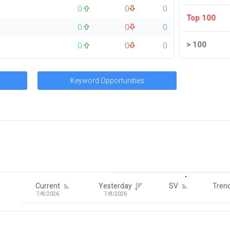
0
0
0
Top 100
0
0
0
>
100
0
0
0
Keyword Opportunities
Signin To View Up To 100 Keywor
Signin With:
Google
Current
Yesterday
SV
Tren
7/8/2026
7/8/2026