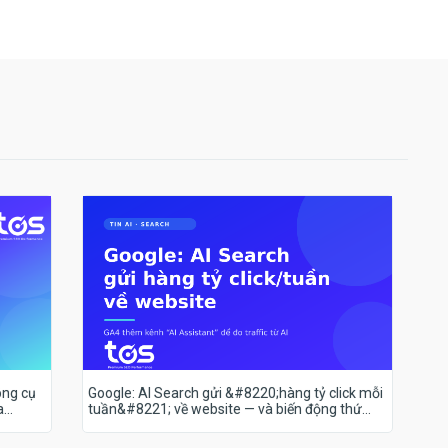
ông cụ
Google: AI Search gửi &#8220;hàng tỷ click mỗi
a
tuần&#8221; về website — và biến động thứ
hạng 18–19/7 nói lên điều gì?