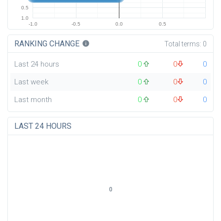
0.5
1.0
-1.0
-0.5
0.0
0.5
RANKING CHANGE
info
Total terms:
0
Last 24 hours
0
0
0
Last week
0
0
0
Last month
0
0
0
LAST 24 HOURS
0