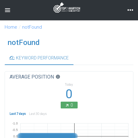
Toggle navigation
Home
notFound
notFound
KEYWORD PERFORMANCE
AVERAGE POSITION
info
Today
0
0
Last 7 days
Last 30 days
-1.0
-0.5
0.0