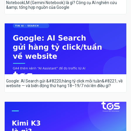
NotebookLM (Gemini Notebook) là gì? Công cụ AI nghiên cứu
&amp; tổng hợp nguồn của Google
Google: AI Search gửi &#8220;hàng tỷ click mỗi tuần&#8221; về
website — và biến động thứ hạng 18–19/7 nói lên điều gì?