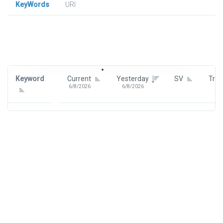
KeyWords
URl
Signin To View Up To 100 Keywords
Signin With:
Google
Keyword
Current
Yesterday
SV
Tre
6/8/2026
6/8/2026