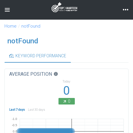
Toggle navigation
Home
notFound
notFound
KEYWORD PERFORMANCE
AVERAGE POSITION
info
Today
0
0
Last 7 days
Last 30 days
-1.0
-0.5
0.0