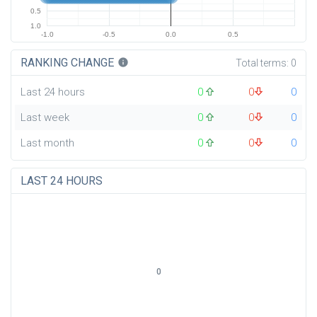
0.5
1.0
-1.0
-0.5
0.0
0.5
RANKING CHANGE
info
Total terms:
0
Last 24 hours
0
0
0
Last week
0
0
0
Last month
0
0
0
LAST 24 HOURS
0