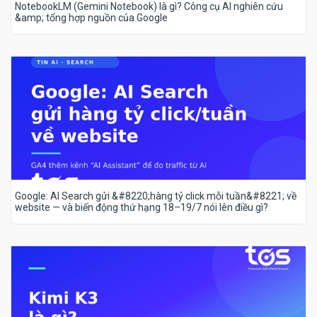
NotebookLM (Gemini Notebook) là gì? Công cụ AI nghiên cứu
&amp; tổng hợp nguồn của Google
Google: AI Search gửi &#8220;hàng tỷ click mỗi tuần&#8221; về
website — và biến động thứ hạng 18–19/7 nói lên điều gì?