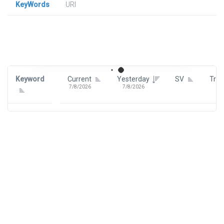
KeyWords
URl
Signin To View Up To 100 Keywords
Signin With:
Google
Keyword
Current
Yesterday
SV
Tre
7/8/2026
7/8/2026