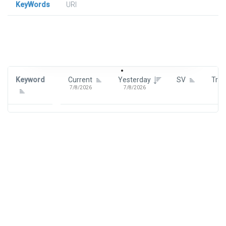
KeyWords
URl
Signin To View Up To 100 Keywords
Signin With:
Google
Keyword
Current
Yesterday
SV
Tre
7/8/2026
7/8/2026