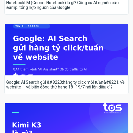
NotebookLM (Gemini Notebook) là gì? Công cụ AI nghiên cứu
&amp; tổng hợp nguồn của Google
Google: AI Search gửi &#8220;hàng tỷ click mỗi tuần&#8221; về
website — và biến động thứ hạng 18–19/7 nói lên điều gì?