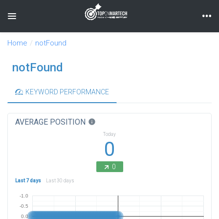
Toggle navigation
Home
notFound
notFound
KEYWORD PERFORMANCE
AVERAGE POSITION
info
Today
0
0
Last 7 days
Last 30 days
-1.0
-0.5
0.0