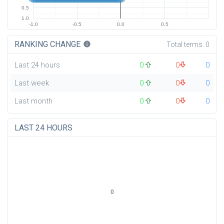
0.5
1.0
-1.0
-0.5
0.0
0.5
RANKING CHANGE
info
Total terms:
0
Last 24 hours
0
0
0
Last week
0
0
0
Last month
0
0
0
LAST 24 HOURS
0