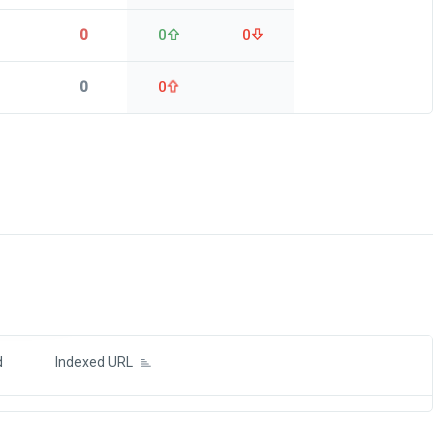
0
0
0
0
0
ds
d
Indexed URL