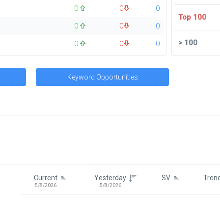
0
0
0
Top 100
0
0
0
>
100
0
0
0
Keyword Opportunities
Signin To View Up To 100 Keywor
Signin With:
Google
Current
Yesterday
SV
Tren
5/8/2026
5/8/2026