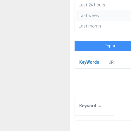
Last 24 hours
Last week
Last month
Export
KeyWords
URl
Keyword