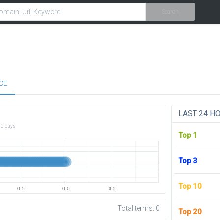
Search
CE
LAST 24 H
30 days
Top 1
Top 3
Top 10
-0.5
0.0
0.5
Total terms:
0
Top 20