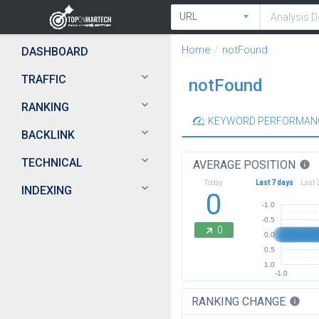
Home
notFound
DASHBOARD
TRAFFIC
notFound
RANKING
KEYWORD PERFORMAN
BACKLINK
TECHNICAL
AVERAGE POSITION
info
Today
Last 7 days
Last 
INDEXING
0
-1.0
-0.5
0
0.0
0.5
1.0
-1.0
RANKING CHANGE
info