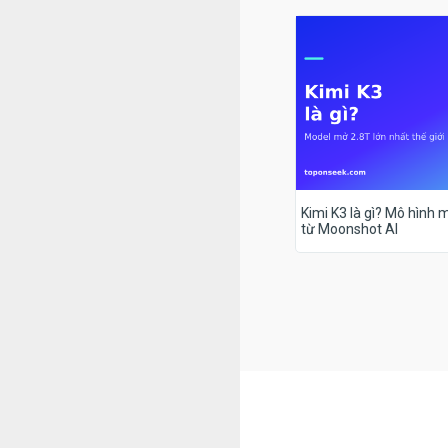
Kimi K3 là gì? Mô hình m
từ Moonshot AI