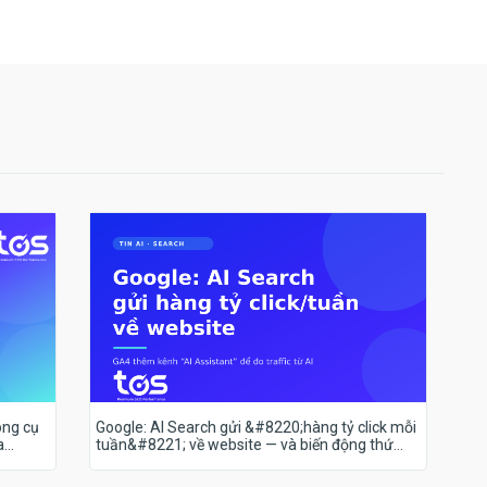
ông cụ
Google: AI Search gửi &#8220;hàng tỷ click mỗi
a
tuần&#8221; về website — và biến động thứ
hạng 18–19/7 nói lên điều gì?