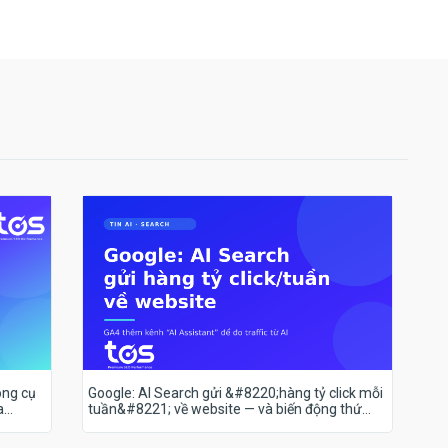
ông cụ
Google: AI Search gửi &#8220;hàng tỷ click mỗi
a
tuần&#8221; về website — và biến động thứ
hạng 18–19/7 nói lên điều gì?