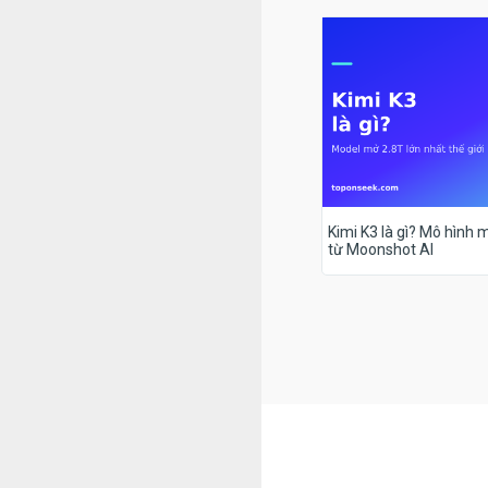
Kimi K3 là gì? Mô hình m
từ Moonshot AI