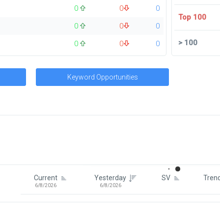
0
0
0
Top 100
0
0
0
>
100
0
0
0
Keyword Opportunities
Signin To View Up To 100 Keywor
Signin With:
Google
Current
Yesterday
SV
Tren
6/8/2026
6/8/2026