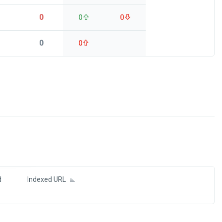
0
0
0
0
0
ds
d
Indexed URL