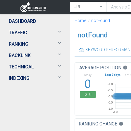
Home
notFound
DASHBOARD
TRAFFIC
notFound
RANKING
KEYWORD PERFORMAN
BACKLINK
TECHNICAL
AVERAGE POSITION
info
Today
Last 7 days
Last 
INDEXING
0
-1.0
-0.5
0
0.0
0.5
1.0
-1.0
RANKING CHANGE
info