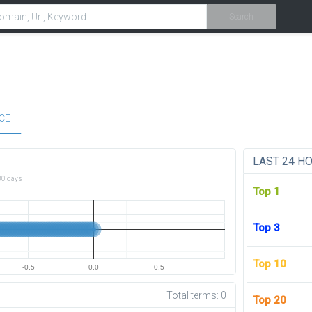
Search
CE
LAST 24 H
30 days
Top 1
Top 3
Top 10
-0.5
0.0
0.5
Total terms:
0
Top 20