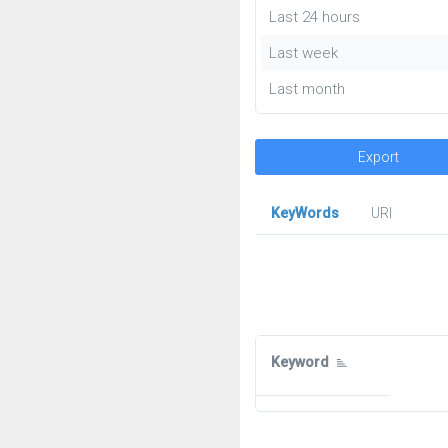
Last 24 hours
Last week
Last month
Export
KeyWords
URl
Keyword