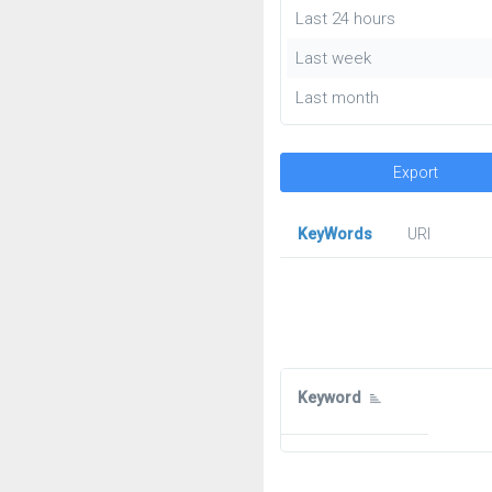
Last 24 hours
Last week
Last month
Export
KeyWords
URl
Keyword