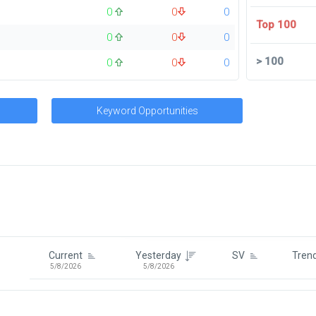
0
0
0
Top 100
0
0
0
>
100
0
0
0
Keyword Opportunities
Signin To View Up To 100 Keywor
Signin With:
Google
Current
Yesterday
SV
Tren
5/8/2026
5/8/2026