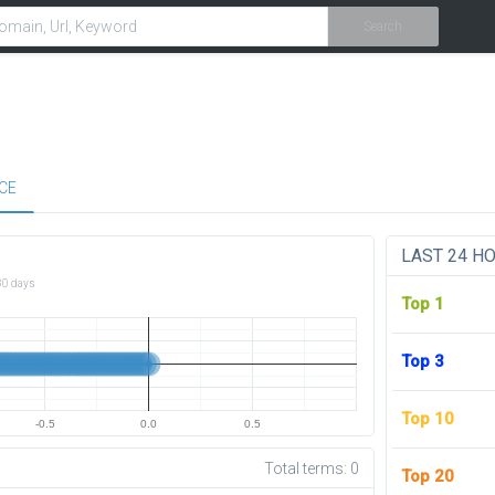
Search
CE
LAST 24 H
30 days
Top 1
Top 3
Top 10
-0.5
0.0
0.5
Total terms:
0
Top 20