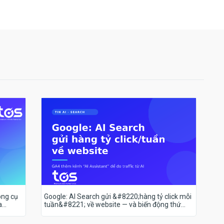
ông cụ
Google: AI Search gửi &#8220;hàng tỷ click mỗi
a
tuần&#8221; về website — và biến động thứ
hạng 18–19/7 nói lên điều gì?