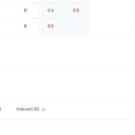
0
0
0
0
0
ds
d
Indexed URL