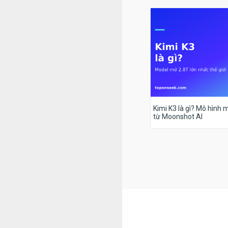
Kimi K3 là gì? Mô hình m
từ Moonshot AI