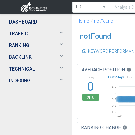
Home
notFound
DASHBOARD
TRAFFIC
notFound
RANKING
KEYWORD PERFORMAN
BACKLINK
TECHNICAL
AVERAGE POSITION
info
Today
Last 7 days
Last 
INDEXING
0
-1.0
-0.5
0
0.0
0.5
1.0
-1.0
RANKING CHANGE
info