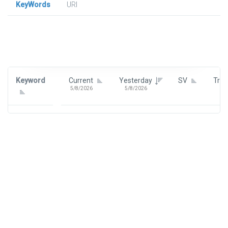
KeyWords
URl
Signin To View Up To 100 Keywords
Signin With:
Google
Keyword
Current
Yesterday
SV
Tre
5/8/2026
5/8/2026