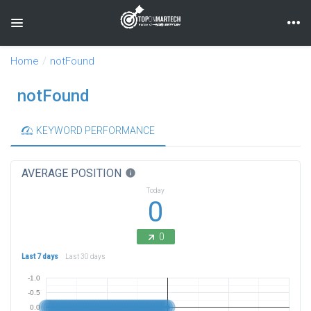
Toggle navigation
Home
notFound
notFound
KEYWORD PERFORMANCE
AVERAGE POSITION
info
Today
0
0
Last 7 days
Last 30 days
-1.0
-0.5
0.0