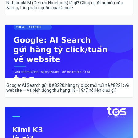
NotebookLM (Gemini Notebook) là gì? Công cụ AI nghiên cứu
&amp; tổng hợp nguồn của Google
Google: AI Search gửi &#8220;hàng tỷ click mỗi tuần&#8221; về
website — và biến động thứ hạng 18–19/7 nói lên điều gì?