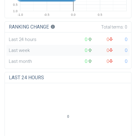
0.5
1.0
-1.0
-0.5
0.0
0.5
RANKING CHANGE
info
Total terms:
0
Last 24 hours
0
0
0
Last week
0
0
0
Last month
0
0
0
LAST 24 HOURS
0