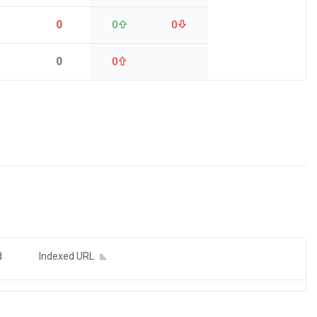
0
0
0
0
0
ds
d
Indexed URL