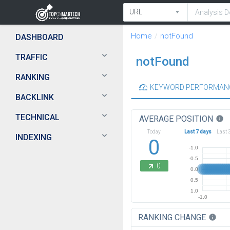
Home
notFound
DASHBOARD
TRAFFIC
notFound
RANKING
KEYWORD PERFORMAN
BACKLINK
TECHNICAL
AVERAGE POSITION
info
Today
Last 7 days
Last 
INDEXING
0
-1.0
-0.5
0
0.0
0.5
1.0
-1.0
RANKING CHANGE
info