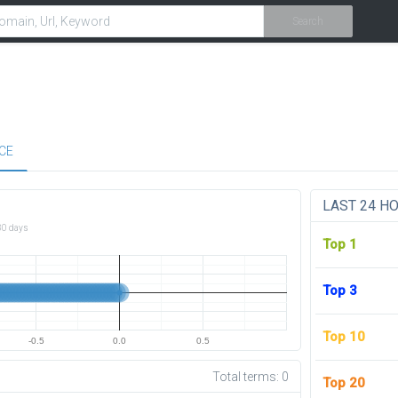
Search
CE
LAST 24 H
30 days
Top 1
Top 3
Top 10
-0.5
0.0
0.5
Total terms:
0
Top 20