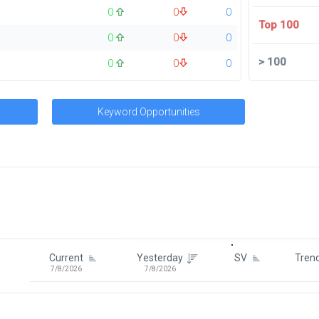
0
0
0
Top 100
0
0
0
>
100
0
0
0
Keyword Opportunities
Signin To View Up To 100 Keywor
Signin With:
Google
Current
Yesterday
SV
Tren
7/8/2026
7/8/2026