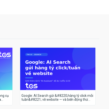
ông cụ
Google: AI Search gửi &#8220;hàng tỷ click mỗi
a
tuần&#8221; về website — và biến động thứ
hạng 18–19/7 nói lên điều gì?