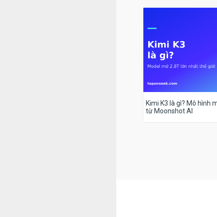
Kimi K3 là gì? Mô hình m
từ Moonshot AI