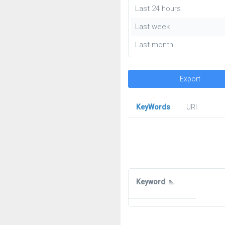
Last 24 hours
Last week
Last month
Export
KeyWords
URl
Keyword