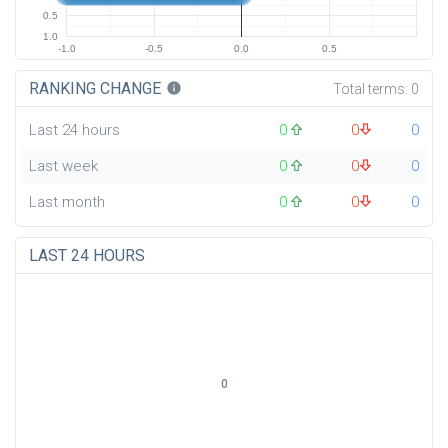
0.5
1.0
-1.0
-0.5
0.0
0.5
RANKING CHANGE
info
Total terms:
0
Last 24 hours
0
0
0
Last week
0
0
0
Last month
0
0
0
LAST 24 HOURS
0