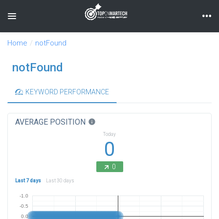
Toggle navigation
Home
notFound
notFound
KEYWORD PERFORMANCE
AVERAGE POSITION
info
Today
0
0
Last 7 days
Last 30 days
-1.0
-0.5
0.0