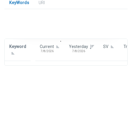
KeyWords
URl
Signin To View Up To 100 Keywords
Signin With:
Google
Keyword
Current
Yesterday
SV
Tre
7/8/2026
7/8/2026