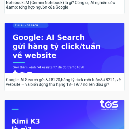
NotebookLM (Gemini Notebook) là gì? Công cụ AI nghiên cứu
&amp; tổng hợp nguồn của Google
Google: AI Search gửi &#8220;hàng tỷ click mỗi tuần&#8221; về
website — và biến động thứ hạng 18–19/7 nói lên điều gì?