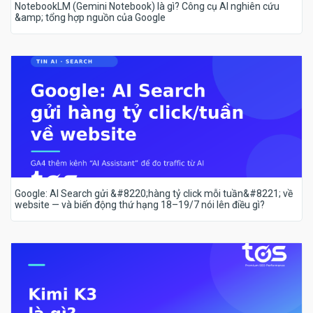
NotebookLM (Gemini Notebook) là gì? Công cụ AI nghiên cứu
&amp; tổng hợp nguồn của Google
Google: AI Search gửi &#8220;hàng tỷ click mỗi tuần&#8221; về
website — và biến động thứ hạng 18–19/7 nói lên điều gì?