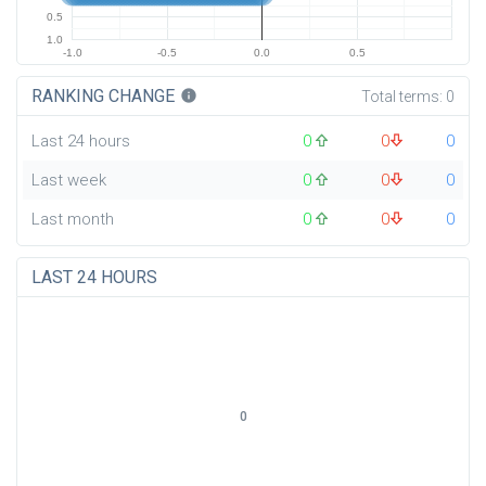
0.5
1.0
-1.0
-0.5
0.0
0.5
RANKING CHANGE
info
Total terms:
0
Last 24 hours
0
0
0
Last week
0
0
0
Last month
0
0
0
LAST 24 HOURS
0