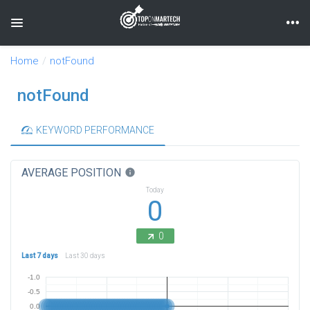
Toggle navigation
Home
notFound
notFound
KEYWORD PERFORMANCE
AVERAGE POSITION
info
Today
0
0
Last 7 days
Last 30 days
-1.0
-0.5
0.0