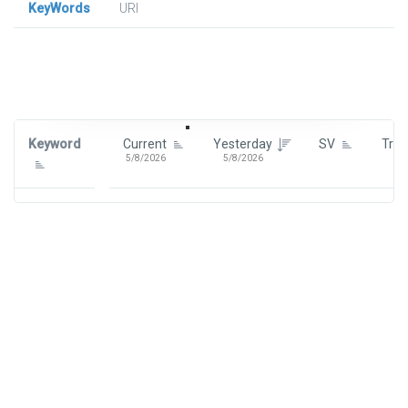
KeyWords
URl
Signin To View Up To 100 Keywords
Signin With:
Google
Keyword
Current
Yesterday
SV
Tre
5/8/2026
5/8/2026