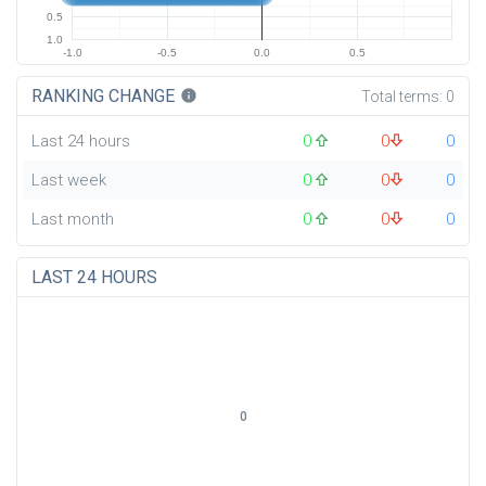
0.5
1.0
-1.0
-0.5
0.0
0.5
RANKING CHANGE
info
Total terms:
0
Last 24 hours
0
0
0
Last week
0
0
0
Last month
0
0
0
LAST 24 HOURS
0