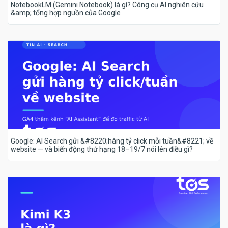
NotebookLM (Gemini Notebook) là gì? Công cụ AI nghiên cứu
&amp; tổng hợp nguồn của Google
Google: AI Search gửi &#8220;hàng tỷ click mỗi tuần&#8221; về
website — và biến động thứ hạng 18–19/7 nói lên điều gì?