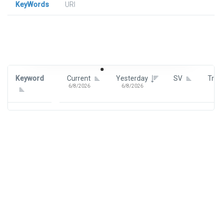
KeyWords
URl
Signin To View Up To 100 Keywords
Signin With:
Google
Keyword
Current
Yesterday
SV
Tre
6/8/2026
6/8/2026