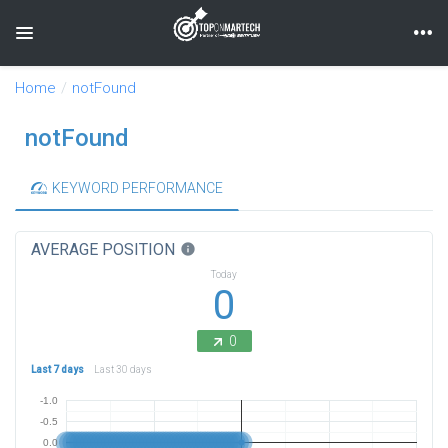
Toggle navigation
Home
notFound
notFound
KEYWORD PERFORMANCE
AVERAGE POSITION
info
Today
0
0
Last 7 days
Last 30 days
-1.0
-0.5
0.0