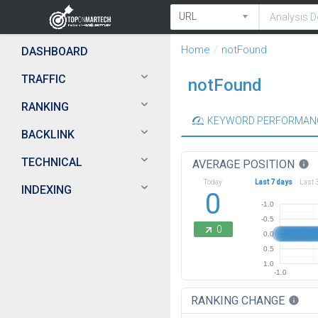
Home
notFound
DASHBOARD
TRAFFIC
notFound
RANKING
KEYWORD PERFORMAN
BACKLINK
TECHNICAL
AVERAGE POSITION
info
Today
Last 7 days
Last 
INDEXING
0
-1.0
-0.5
0
0.0
0.5
1.0
-1.0
RANKING CHANGE
info