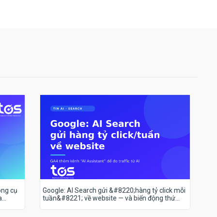
ông cụ
Google: AI Search gửi &#8220;hàng tỷ click mỗi
a
tuần&#8221; về website — và biến động thứ
hạng 18–19/7 nói lên điều gì?