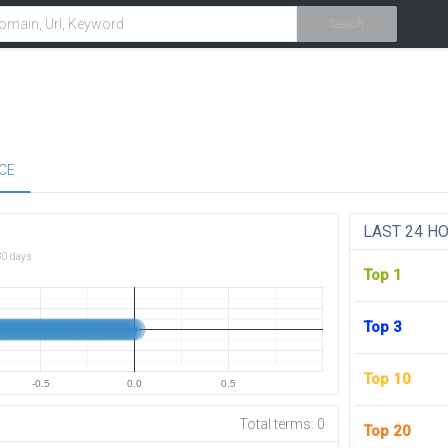
Search
CE
LAST 24 H
30 days
Top 1
Top 3
Top 10
-0.5
0.0
0.5
Total terms:
0
Top 20