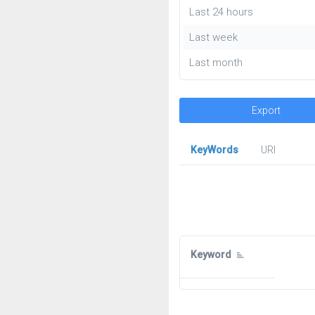
Last 24 hours
Last week
Last month
Export
KeyWords
URl
Keyword