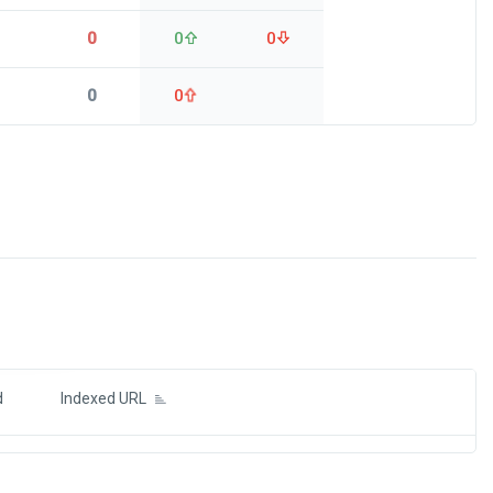
0
0
0
0
0
ds
d
Indexed URL