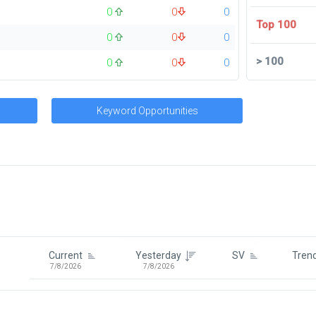
0
0
0
Top 100
0
0
0
>
100
0
0
0
Keyword Opportunities
Signin To View Up To 100 Keywor
Signin With:
Google
Current
Yesterday
SV
Tren
7/8/2026
7/8/2026