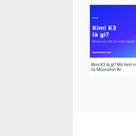
Kimi K3 là gì? Mô hình m
từ Moonshot AI