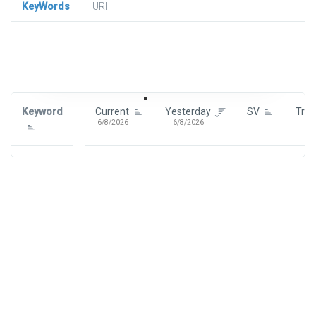
KeyWords
URl
Signin To View Up To 100 Keywords
Signin With:
Google
Keyword
Current
Yesterday
SV
Tre
6/8/2026
6/8/2026