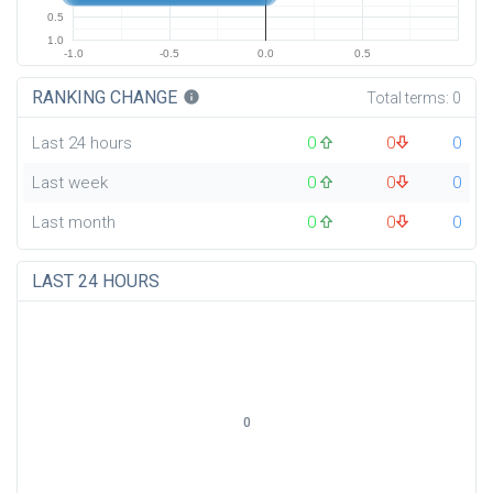
0.5
1.0
-1.0
-0.5
0.0
0.5
RANKING CHANGE
info
Total terms:
0
Last 24 hours
0
0
0
Last week
0
0
0
Last month
0
0
0
LAST 24 HOURS
0