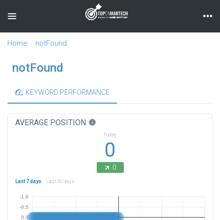
Toggle navigation
Home
notFound
notFound
KEYWORD PERFORMANCE
AVERAGE POSITION
info
Today
0
0
Last 7 days
Last 30 days
-1.0
-0.5
0.0