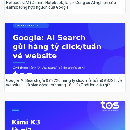
NotebookLM (Gemini Notebook) là gì? Công cụ AI nghiên cứu
&amp; tổng hợp nguồn của Google
Google: AI Search gửi &#8220;hàng tỷ click mỗi tuần&#8221; về
website — và biến động thứ hạng 18–19/7 nói lên điều gì?