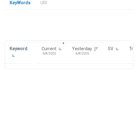
KeyWords
URl
Signin To View Up To 100 Keywords
Signin With:
Google
Keyword
Current
Yesterday
SV
Tre
6/8/2026
6/8/2026