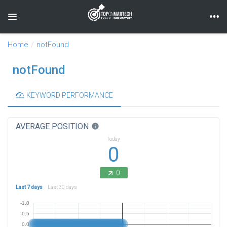
Toggle navigation
Home
notFound
notFound
KEYWORD PERFORMANCE
AVERAGE POSITION
info
Today
0
0
Last 7 days
Last 30 days
-1.0
-0.5
0.0