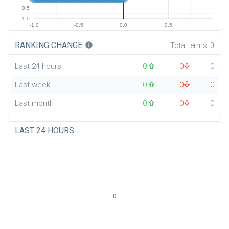
0.5
1.0
-1.0
-0.5
0.0
0.5
RANKING CHANGE
info
Total terms:
0
Last 24 hours
0
0
0
Last week
0
0
0
Last month
0
0
0
LAST 24 HOURS
0