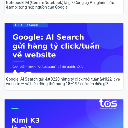
NotebookLM (Gemini Notebook) là gì? Công cụ AI nghiên cứu
&amp; tổng hợp nguồn của Google
Google: AI Search gửi &#8220;hàng tỷ click mỗi tuần&#8221; về
website — và biến động thứ hạng 18–19/7 nói lên điều gì?