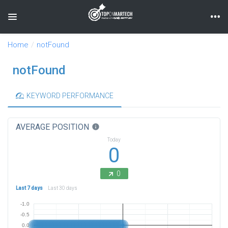
Toggle navigation
Home
notFound
notFound
KEYWORD PERFORMANCE
AVERAGE POSITION
info
Today
0
0
Last 7 days
Last 30 days
-1.0
-0.5
0.0