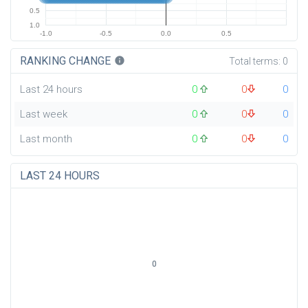
0.5
1.0
-1.0
-0.5
0.0
0.5
RANKING CHANGE
info
Total terms:
0
Last 24 hours
0
0
0
Last week
0
0
0
Last month
0
0
0
LAST 24 HOURS
0