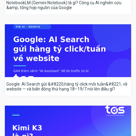
NotebookLM (Gemini Notebook) là gì? Công cụ AI nghiên cứu
&amp; tổng hợp nguồn của Google
Google: AI Search gửi &#8220;hàng tỷ click mỗi tuần&#8221; về
website — và biến động thứ hạng 18–19/7 nói lên điều gì?