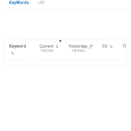
KeyWords
URl
Signin To View Up To 100 Keywords
Signin With:
Google
Keyword
Current
Yesterday
SV
Tre
7/8/2026
7/8/2026