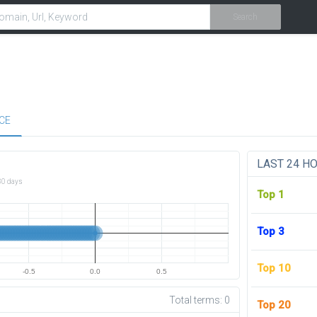
Search
CE
LAST 24 H
30 days
Top 1
Top 3
Top 10
-0.5
0.0
0.5
Total terms:
0
Top 20