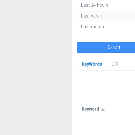
Last 24 hours
Last week
Last month
Export
KeyWords
URl
Keyword