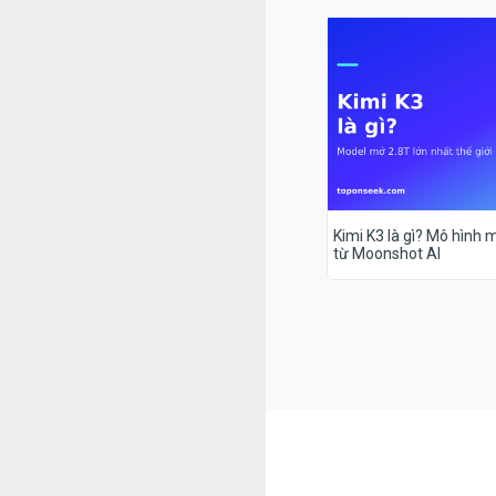
Kimi K3 là gì? Mô hình m
từ Moonshot AI