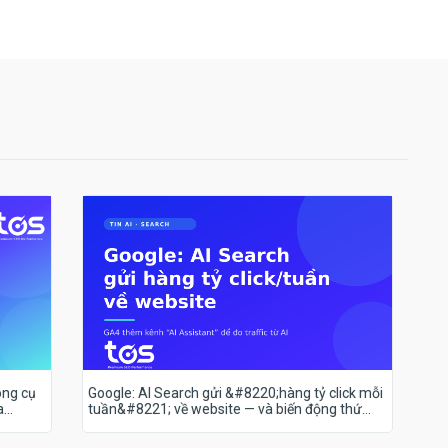
ông cụ
Google: AI Search gửi &#8220;hàng tỷ click mỗi
a
tuần&#8221; về website — và biến động thứ
hạng 18–19/7 nói lên điều gì?