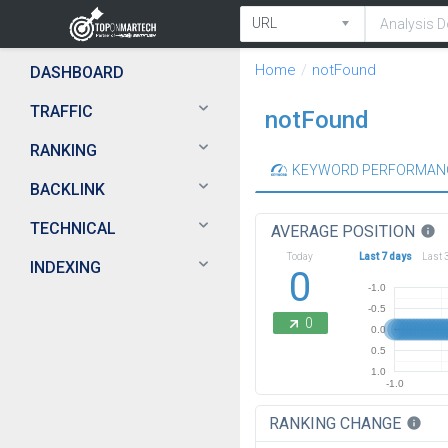
Home
notFound
DASHBOARD
TRAFFIC
notFound
RANKING
KEYWORD PERFORMAN
BACKLINK
TECHNICAL
AVERAGE POSITION
info
Today
Last 7 days
Last 
INDEXING
0
-1.0
-0.5
0
0.0
0.5
1.0
-1.0
RANKING CHANGE
info