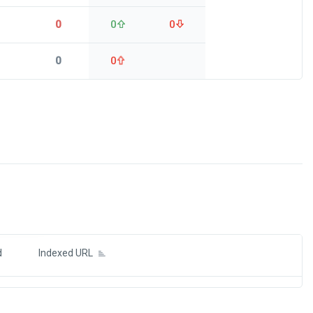
0
0
0
0
0
ds
d
Indexed URL