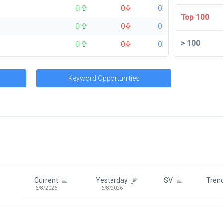
0
0
0
Top 100
0
0
0
>
100
0
0
0
Keyword Opportunities
Signin To View Up To 100 Keywor
Signin With:
Google
Current
Yesterday
SV
Tren
6/8/2026
6/8/2026