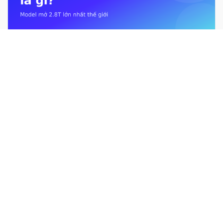
Kimi K3 là gì? Mô hình mở 2.8T lớn nhất thế giới từ Moonshot AI
Giới hạn sử dụng Claude là gì? Usage limit &#038; context
window