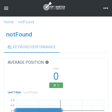
Toggle navigation
Home
notFound
notFound
KEYWORD PERFORMANCE
AVERAGE POSITION
info
Today
0
0
Last 7 days
Last 30 days
-1.0
-0.5
0.0