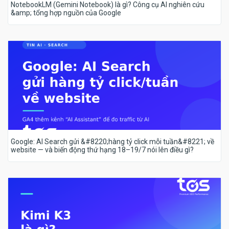
NotebookLM (Gemini Notebook) là gì? Công cụ AI nghiên cứu
&amp; tổng hợp nguồn của Google
Google: AI Search gửi &#8220;hàng tỷ click mỗi tuần&#8221; về
website — và biến động thứ hạng 18–19/7 nói lên điều gì?