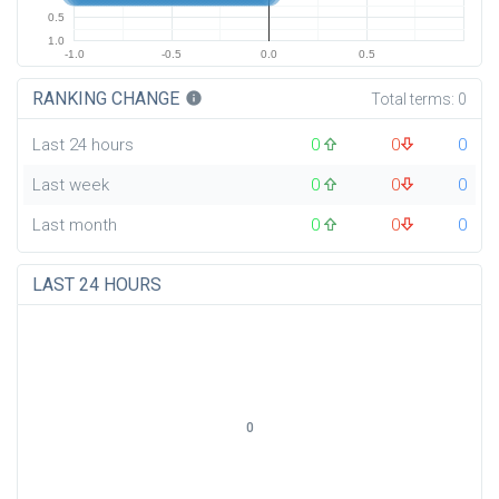
0.5
1.0
-1.0
-0.5
0.0
0.5
RANKING CHANGE
info
Total terms:
0
Last 24 hours
0
0
0
Last week
0
0
0
Last month
0
0
0
LAST 24 HOURS
0