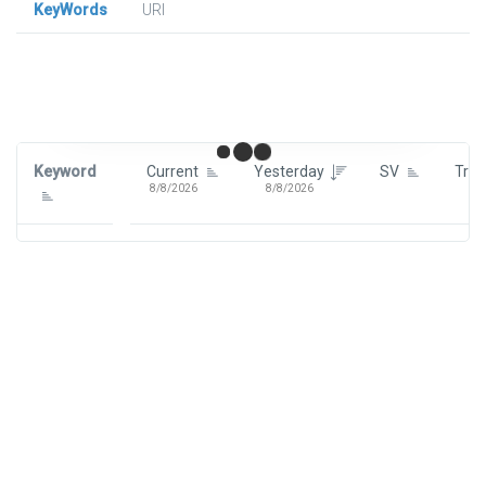
KeyWords
URl
Signin To View Up To 100 Keywords
Signin With:
Google
Keyword
Current
Yesterday
SV
Tre
8/8/2026
8/8/2026