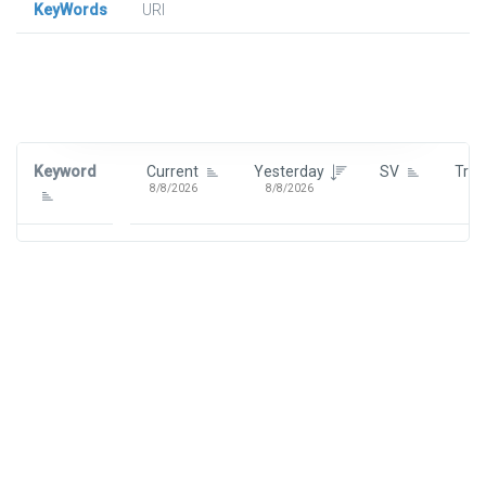
KeyWords
URl
Signin To View Up To 100 Keywords
Signin With:
Google
Keyword
Current
Yesterday
SV
Tre
8/8/2026
8/8/2026