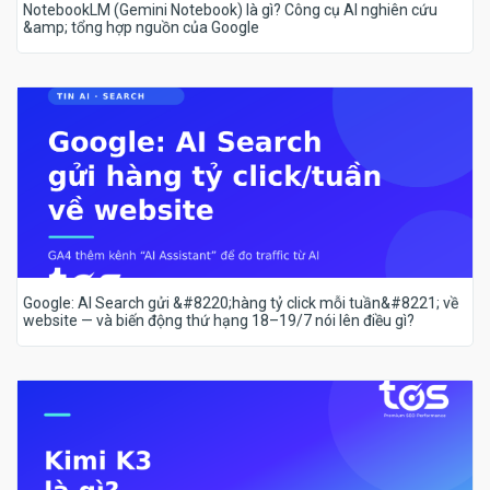
NotebookLM (Gemini Notebook) là gì? Công cụ AI nghiên cứu
&amp; tổng hợp nguồn của Google
Google: AI Search gửi &#8220;hàng tỷ click mỗi tuần&#8221; về
website — và biến động thứ hạng 18–19/7 nói lên điều gì?