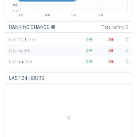
0.5
1.0
-1.0
-0.5
0.0
0.5
RANKING CHANGE
info
Total terms:
0
Last 24 hours
0
0
0
Last week
0
0
0
Last month
0
0
0
LAST 24 HOURS
0