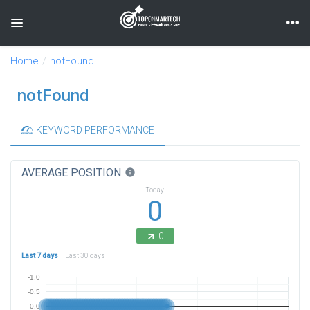
Toggle navigation
Home
notFound
notFound
KEYWORD PERFORMANCE
AVERAGE POSITION
info
Today
0
0
Last 7 days
Last 30 days
-1.0
-0.5
0.0