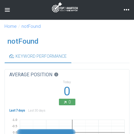
Toggle navigation
Home
notFound
notFound
KEYWORD PERFORMANCE
AVERAGE POSITION
info
Today
0
0
Last 7 days
Last 30 days
-1.0
-0.5
0.0