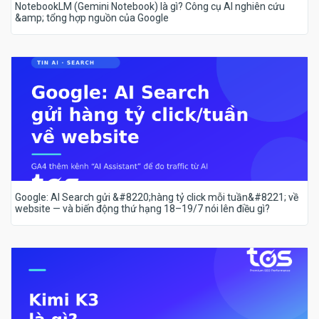
NotebookLM (Gemini Notebook) là gì? Công cụ AI nghiên cứu
&amp; tổng hợp nguồn của Google
Google: AI Search gửi &#8220;hàng tỷ click mỗi tuần&#8221; về
website — và biến động thứ hạng 18–19/7 nói lên điều gì?