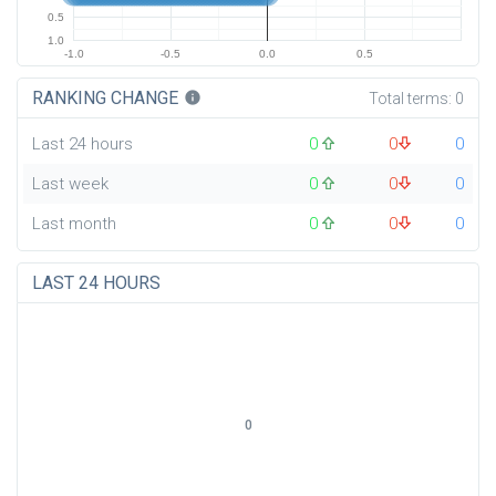
0.5
1.0
-1.0
-0.5
0.0
0.5
RANKING CHANGE
info
Total terms:
0
Last 24 hours
0
0
0
Last week
0
0
0
Last month
0
0
0
LAST 24 HOURS
0