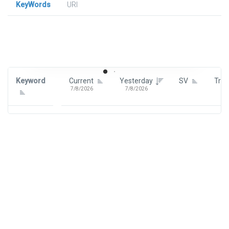
KeyWords
URl
Signin To View Up To 100 Keywords
Signin With:
Google
Keyword
Current
Yesterday
SV
Tre
7/8/2026
7/8/2026