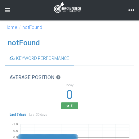
Toggle navigation
Home
notFound
notFound
KEYWORD PERFORMANCE
AVERAGE POSITION
info
Today
0
0
Last 7 days
Last 30 days
-1.0
-0.5
0.0