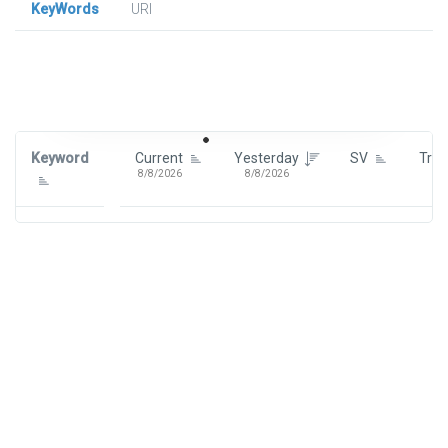
KeyWords
URl
Signin To View Up To 100 Keywords
Signin With:
Google
Keyword
Current
Yesterday
SV
Tre
8/8/2026
8/8/2026