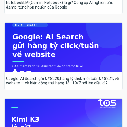
NotebookLM (Gemini Notebook) là gì? Công cụ AI nghiên cứu
&amp; tổng hợp nguồn của Google
Google: AI Search gửi &#8220;hàng tỷ click mỗi tuần&#8221; về
website — và biến động thứ hạng 18–19/7 nói lên điều gì?