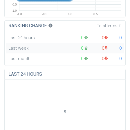
0.5
1.0
-1.0
-0.5
0.0
0.5
RANKING CHANGE
info
Total terms:
0
Last 24 hours
0
0
0
Last week
0
0
0
Last month
0
0
0
LAST 24 HOURS
0