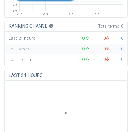
0.5
1.0
-1.0
-0.5
0.0
0.5
RANKING CHANGE
info
Total terms:
0
Last 24 hours
0
0
0
Last week
0
0
0
Last month
0
0
0
LAST 24 HOURS
0