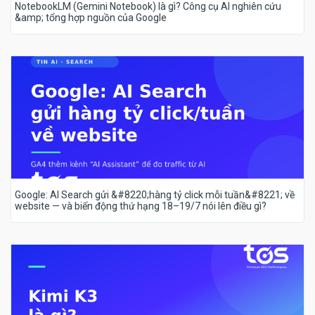
NotebookLM (Gemini Notebook) là gì? Công cụ AI nghiên cứu
&amp; tổng hợp nguồn của Google
Google: AI Search gửi &#8220;hàng tỷ click mỗi tuần&#8221; về
website — và biến động thứ hạng 18–19/7 nói lên điều gì?