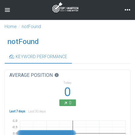
Toggle navigation
Home
notFound
notFound
KEYWORD PERFORMANCE
AVERAGE POSITION
info
Today
0
0
Last 7 days
Last 30 days
-1.0
-0.5
0.0