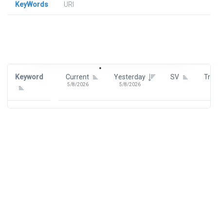
KeyWords
URl
Signin To View Up To 100 Keywords
Signin With:
Google
Keyword
Current
Yesterday
SV
Tre
5/8/2026
5/8/2026