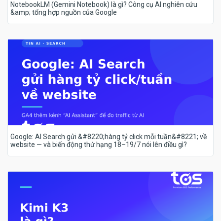
NotebookLM (Gemini Notebook) là gì? Công cụ AI nghiên cứu
&amp; tổng hợp nguồn của Google
Google: AI Search gửi &#8220;hàng tỷ click mỗi tuần&#8221; về
website — và biến động thứ hạng 18–19/7 nói lên điều gì?