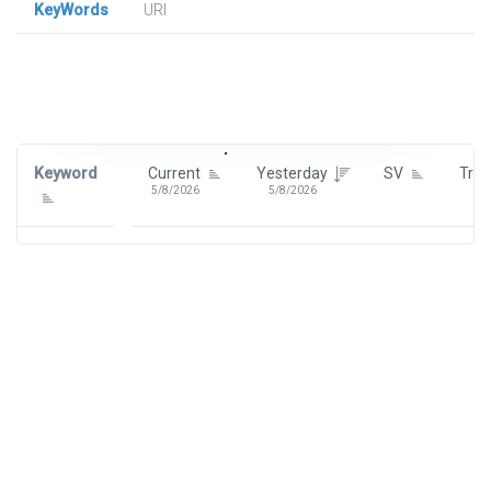
KeyWords
URl
Signin To View Up To 100 Keywords
Signin With:
Google
Keyword
Current
Yesterday
SV
Tre
5/8/2026
5/8/2026