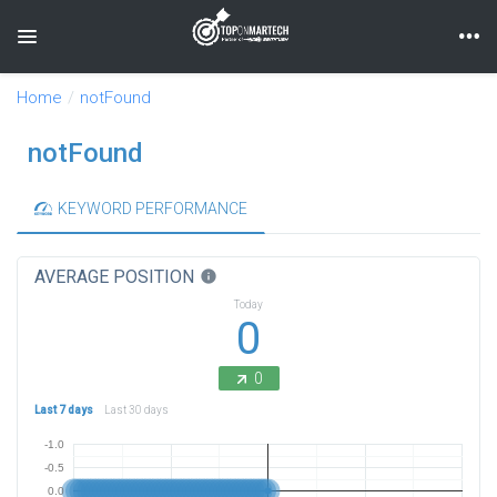
Toggle navigation
Home
notFound
notFound
KEYWORD PERFORMANCE
AVERAGE POSITION
info
Today
0
0
Last 7 days
Last 30 days
-1.0
-0.5
0.0