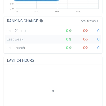
0.5
1.0
-1.0
-0.5
0.0
0.5
RANKING CHANGE
info
Total terms:
0
Last 24 hours
0
0
0
Last week
0
0
0
Last month
0
0
0
LAST 24 HOURS
0