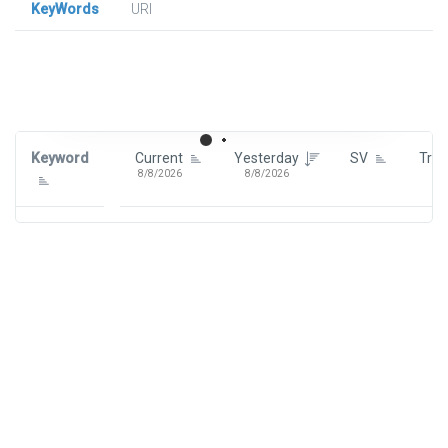
KeyWords
URl
Signin To View Up To 100 Keywords
Signin With:
Google
Keyword
Current
Yesterday
SV
Tre
8/8/2026
8/8/2026