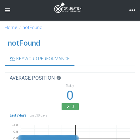
Toggle navigation
Home
notFound
notFound
KEYWORD PERFORMANCE
AVERAGE POSITION
info
Today
0
0
Last 7 days
Last 30 days
-1.0
-0.5
0.0