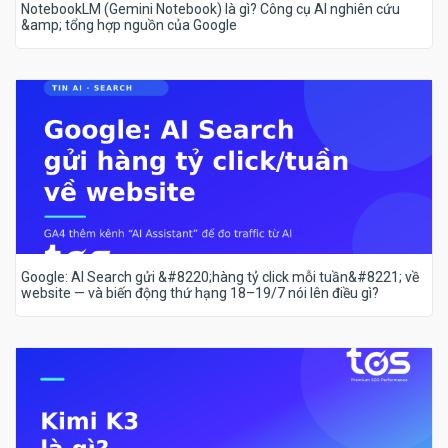
NotebookLM (Gemini Notebook) là gì? Công cụ AI nghiên cứu
&amp; tổng hợp nguồn của Google
Google: AI Search gửi &#8220;hàng tỷ click mỗi tuần&#8221; về
website — và biến động thứ hạng 18–19/7 nói lên điều gì?