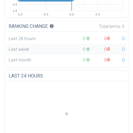
0.5
1.0
-1.0
-0.5
0.0
0.5
RANKING CHANGE
info
Total terms:
0
Last 24 hours
0
0
0
Last week
0
0
0
Last month
0
0
0
LAST 24 HOURS
0