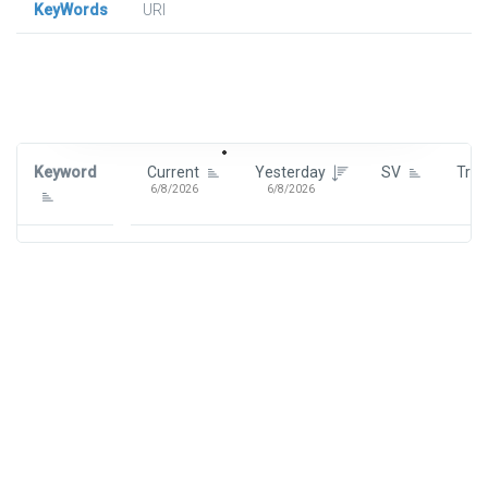
KeyWords
URl
Signin To View Up To 100 Keywords
Signin With:
Google
Keyword
Current
Yesterday
SV
Tre
6/8/2026
6/8/2026