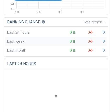
0.5
1.0
-1.0
-0.5
0.0
0.5
RANKING CHANGE
info
Total terms:
0
Last 24 hours
0
0
0
Last week
0
0
0
Last month
0
0
0
LAST 24 HOURS
0