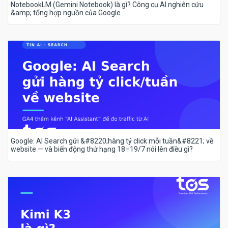
NotebookLM (Gemini Notebook) là gì? Công cụ AI nghiên cứu
&amp; tổng hợp nguồn của Google
Google: AI Search gửi &#8220;hàng tỷ click mỗi tuần&#8221; về
website — và biến động thứ hạng 18–19/7 nói lên điều gì?