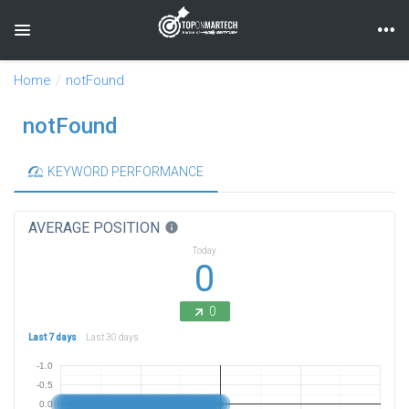
Toggle navigation
Home
notFound
notFound
KEYWORD PERFORMANCE
AVERAGE POSITION
info
Today
0
0
Last 7 days
Last 30 days
-1.0
-0.5
0.0