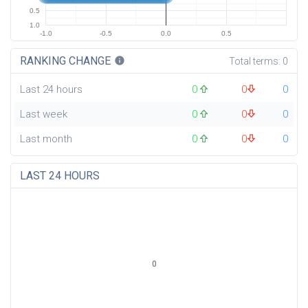
0.5
1.0
-1.0
-0.5
0.0
0.5
RANKING CHANGE
info
Total terms:
0
Last 24 hours
0
0
0
Last week
0
0
0
Last month
0
0
0
LAST 24 HOURS
0