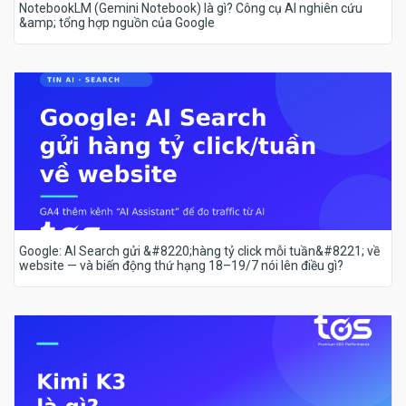
NotebookLM (Gemini Notebook) là gì? Công cụ AI nghiên cứu
&amp; tổng hợp nguồn của Google
Google: AI Search gửi &#8220;hàng tỷ click mỗi tuần&#8221; về
website — và biến động thứ hạng 18–19/7 nói lên điều gì?