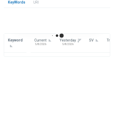
KeyWords
URl
Signin To View Up To 100 Keywords
Signin With:
Google
Keyword
Current
Yesterday
SV
Tre
5/8/2026
5/8/2026