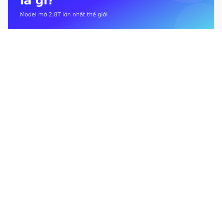
Kimi K3 là gì? Mô hình mở 2.8T lớn nhất thế giới từ Moonshot AI
Giới hạn sử dụng Claude là gì? Usage limit &#038; context
window