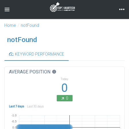
Toggle navigation
Home
notFound
notFound
KEYWORD PERFORMANCE
AVERAGE POSITION
info
Today
0
0
Last 7 days
Last 30 days
-1.0
-0.5
0.0