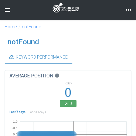
Toggle navigation
Home
notFound
notFound
KEYWORD PERFORMANCE
AVERAGE POSITION
info
Today
0
0
Last 7 days
Last 30 days
-1.0
-0.5
0.0