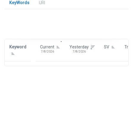
KeyWords
URl
Signin To View Up To 100 Keywords
Signin With:
Google
Keyword
Current
Yesterday
SV
Tre
7/8/2026
7/8/2026