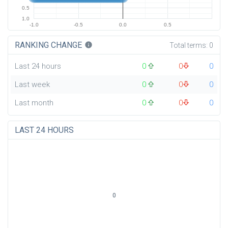
0.5
1.0
-1.0
-0.5
0.0
0.5
RANKING CHANGE
info
Total terms:
0
Last 24 hours
0
0
0
Last week
0
0
0
Last month
0
0
0
LAST 24 HOURS
0