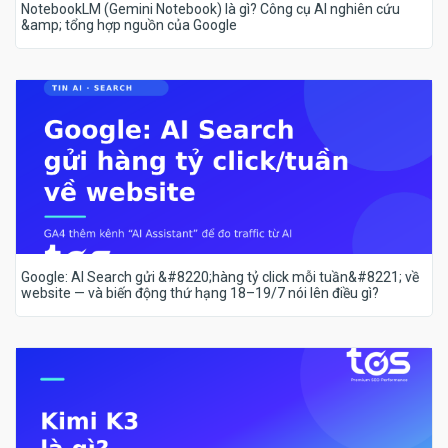
NotebookLM (Gemini Notebook) là gì? Công cụ AI nghiên cứu
&amp; tổng hợp nguồn của Google
Google: AI Search gửi &#8220;hàng tỷ click mỗi tuần&#8221; về
website — và biến động thứ hạng 18–19/7 nói lên điều gì?