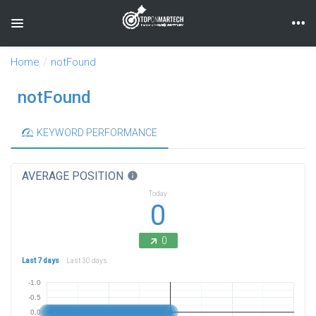
Toggle navigation
Home
notFound
notFound
KEYWORD PERFORMANCE
AVERAGE POSITION
info
Today
0
0
Last 7 days
Last 30 days
-1.0
-0.5
0.0