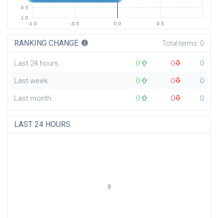
0.5
1.0
-1.0
-0.5
0.0
0.5
RANKING CHANGE
info
Total terms:
0
Last 24 hours
0
0
0
Last week
0
0
0
Last month
0
0
0
LAST 24 HOURS
0