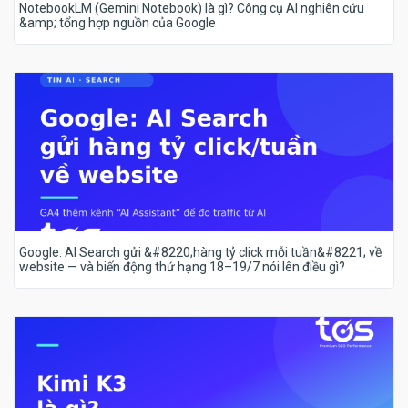
NotebookLM (Gemini Notebook) là gì? Công cụ AI nghiên cứu
&amp; tổng hợp nguồn của Google
Google: AI Search gửi &#8220;hàng tỷ click mỗi tuần&#8221; về
website — và biến động thứ hạng 18–19/7 nói lên điều gì?