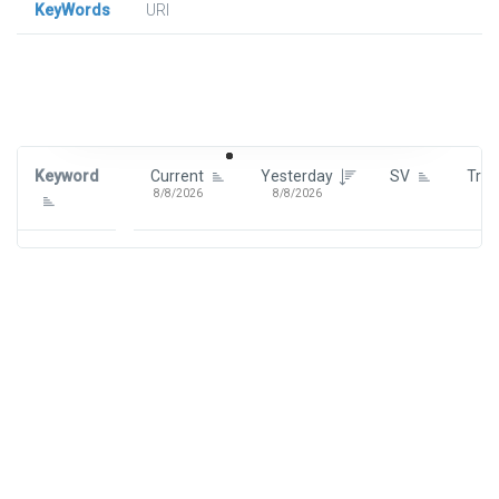
KeyWords
URl
Signin To View Up To 100 Keywords
Signin With:
Google
Keyword
Current
Yesterday
SV
Tre
8/8/2026
8/8/2026