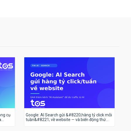
ông cụ
Google: AI Search gửi &#8220;hàng tỷ click mỗi
a
tuần&#8221; về website — và biến động thứ
hạng 18–19/7 nói lên điều gì?