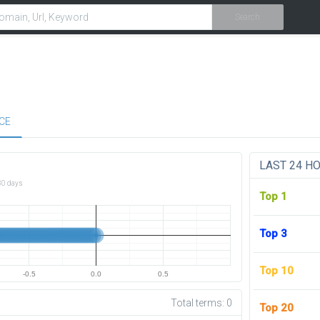
Search
CE
LAST 24 H
30 days
Top 1
Top 3
Top 10
-0.5
0.0
0.5
Total terms:
0
Top 20