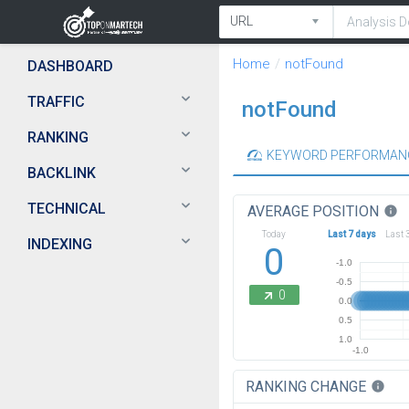
Home
notFound
DASHBOARD
TRAFFIC
notFound
RANKING
KEYWORD PERFORMAN
BACKLINK
TECHNICAL
AVERAGE POSITION
info
Today
Last 7 days
Last 
INDEXING
0
-1.0
-0.5
0
0.0
0.5
1.0
-1.0
RANKING CHANGE
info