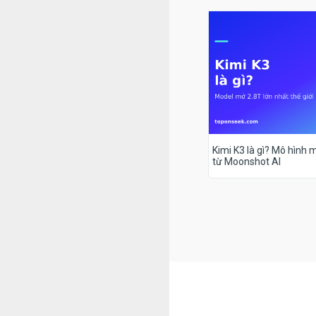
Kimi K3 là gì? Mô hình m
từ Moonshot AI