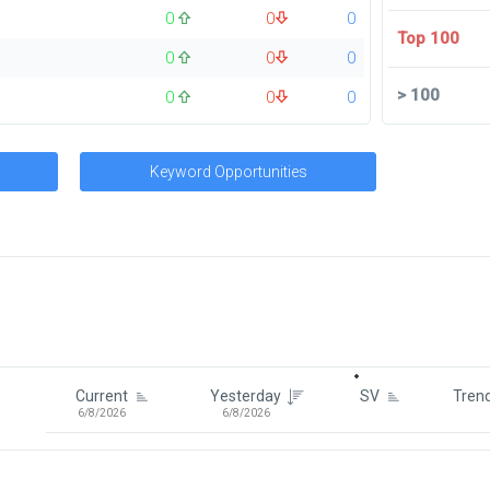
0
0
0
Top 100
0
0
0
>
100
0
0
0
Keyword Opportunities
Signin To View Up To 100 Keywor
Signin With:
Google
Current
Yesterday
SV
Tren
6/8/2026
6/8/2026