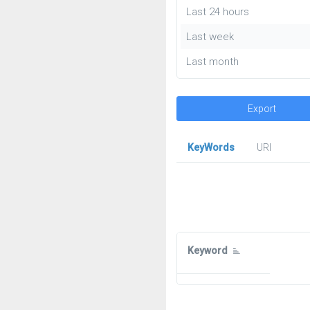
Last 24 hours
Last week
Last month
Export
KeyWords
URl
Keyword