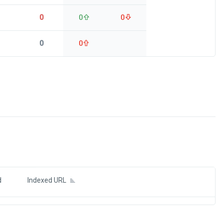
0
0
0
0
0
ds
d
Indexed URL