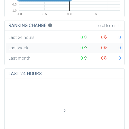
0.5
1.0
-1.0
-0.5
0.0
0.5
RANKING CHANGE
info
Total terms:
0
Last 24 hours
0
0
0
Last week
0
0
0
Last month
0
0
0
LAST 24 HOURS
0