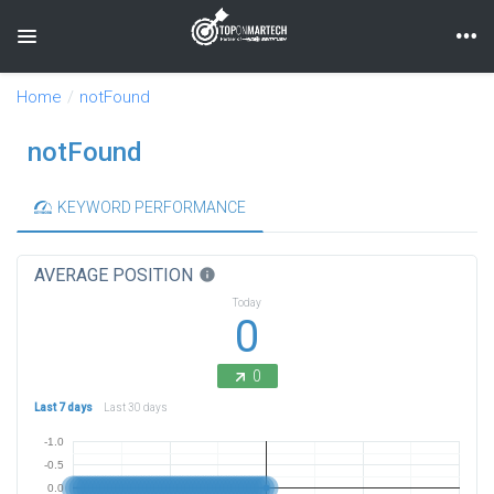
Toggle navigation
Home
notFound
notFound
KEYWORD PERFORMANCE
AVERAGE POSITION
info
Today
0
0
Last 7 days
Last 30 days
-1.0
-0.5
0.0