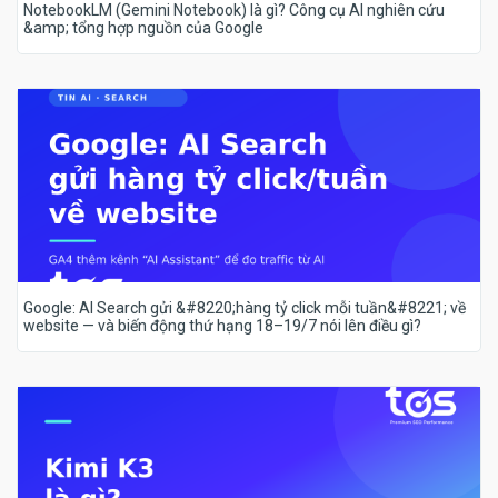
NotebookLM (Gemini Notebook) là gì? Công cụ AI nghiên cứu
&amp; tổng hợp nguồn của Google
Google: AI Search gửi &#8220;hàng tỷ click mỗi tuần&#8221; về
website — và biến động thứ hạng 18–19/7 nói lên điều gì?