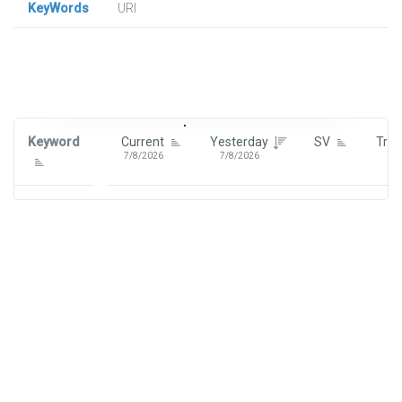
KeyWords
URl
Signin To View Up To 100 Keywords
Signin With:
Google
Keyword
Current
Yesterday
SV
Tre
7/8/2026
7/8/2026