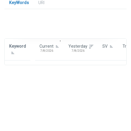
KeyWords
URl
Signin To View Up To 100 Keywords
Signin With:
Google
Keyword
Current
Yesterday
SV
Tre
7/8/2026
7/8/2026