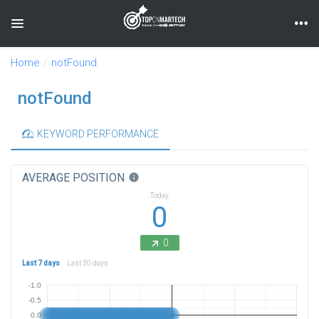
Toggle navigation
Home
notFound
notFound
KEYWORD PERFORMANCE
AVERAGE POSITION
info
Today
0
0
Last 7 days
Last 30 days
-1.0
-0.5
0.0