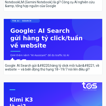
NotebookLM (Gemini Notebook) là gì? Công cụ AI nghiên cứu
&amp; tổng hợp nguồn của Google
Google: AI Search gửi &#8220;hàng tỷ click mỗi tuần&#8221; về
website — và biến động thứ hạng 18–19/7 nói lên điều gì?