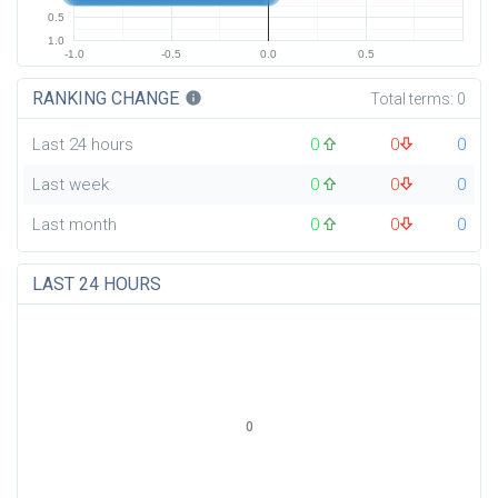
0.5
1.0
-1.0
-0.5
0.0
0.5
RANKING CHANGE
info
Total terms:
0
Last 24 hours
0
0
0
Last week
0
0
0
Last month
0
0
0
LAST 24 HOURS
0