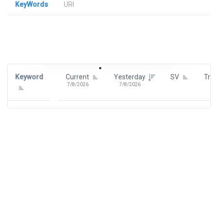
KeyWords
URl
Signin To View Up To 100 Keywords
Signin With:
Google
Keyword
Current
Yesterday
SV
Tre
7/8/2026
7/8/2026