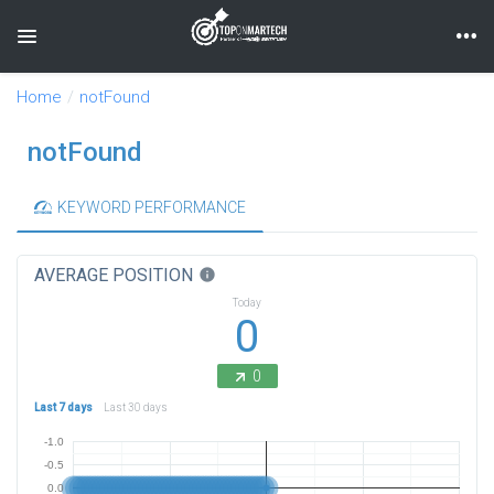
Toggle navigation
Home
notFound
notFound
KEYWORD PERFORMANCE
AVERAGE POSITION
info
Today
0
0
Last 7 days
Last 30 days
-1.0
-0.5
0.0