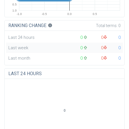
0.5
1.0
-1.0
-0.5
0.0
0.5
RANKING CHANGE
info
Total terms:
0
Last 24 hours
0
0
0
Last week
0
0
0
Last month
0
0
0
LAST 24 HOURS
0