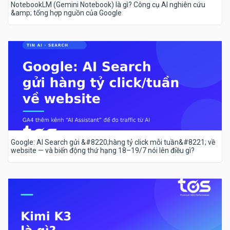
NotebookLM (Gemini Notebook) là gì? Công cụ AI nghiên cứu
&amp; tổng hợp nguồn của Google
Google: AI Search gửi &#8220;hàng tỷ click mỗi tuần&#8221; về
website — và biến động thứ hạng 18–19/7 nói lên điều gì?