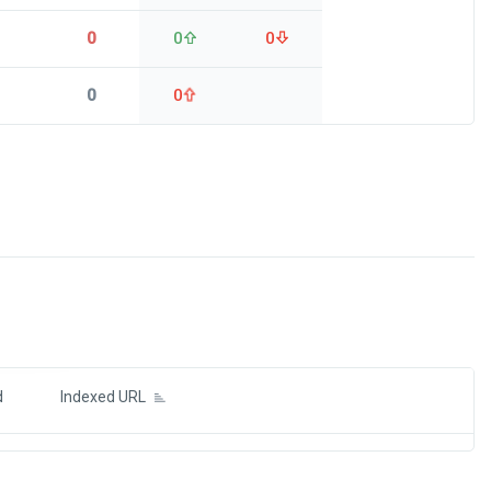
0
0
0
0
0
ds
d
Indexed URL