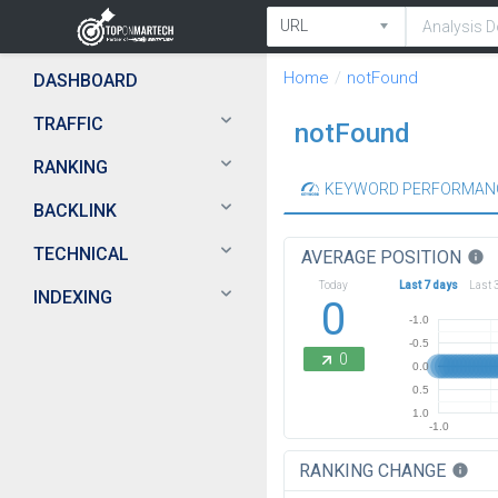
Home
notFound
DASHBOARD
TRAFFIC
notFound
RANKING
KEYWORD PERFORMAN
BACKLINK
TECHNICAL
AVERAGE POSITION
info
Today
Last 7 days
Last 
INDEXING
0
-1.0
-0.5
0
0.0
0.5
1.0
-1.0
RANKING CHANGE
info