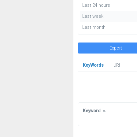
Last 24 hours
Last week
Last month
Export
KeyWords
URl
Keyword