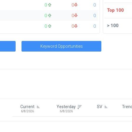
0
0
0
Top 100
0
0
0
>
100
0
0
0
Keyword Opportunities
Signin To View Up To 100 Keywor
Signin With:
Google
Current
Yesterday
SV
Tren
6/8/2026
6/8/2026