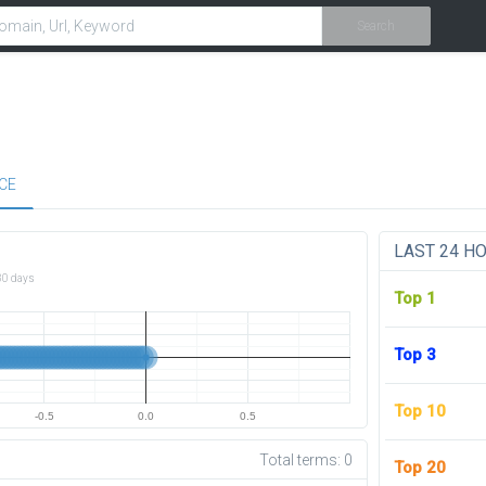
Search
CE
LAST 24 H
30 days
Top 1
Top 3
Top 10
-0.5
0.0
0.5
Total terms:
0
Top 20