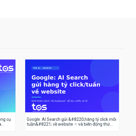
ông cụ
Google: AI Search gửi &#8220;hàng tỷ click mỗi
a
tuần&#8221; về website — và biến động thứ
hạng 18–19/7 nói lên điều gì?