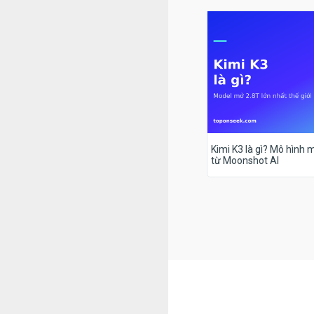
Kimi K3 là gì? Mô hình m
từ Moonshot AI