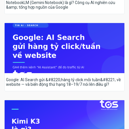
NotebookLM (Gemini Notebook) là gì? Công cụ AI nghiên cứu
&amp; tổng hợp nguồn của Google
Google: AI Search gửi &#8220;hàng tỷ click mỗi tuần&#8221; về
website — và biến động thứ hạng 18–19/7 nói lên điều gì?