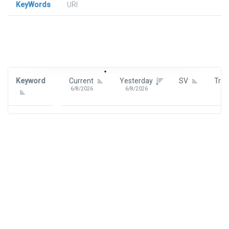
KeyWords
URl
Signin To View Up To 100 Keywords
Signin With:
Google
Keyword
Current
Yesterday
SV
Tre
6/8/2026
6/8/2026