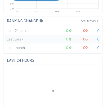
0.5
1.0
-1.0
-0.5
0.0
0.5
RANKING CHANGE
info
Total terms:
0
Last 24 hours
0
0
0
Last week
0
0
0
Last month
0
0
0
LAST 24 HOURS
0