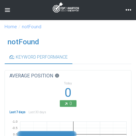
Toggle navigation
Home
notFound
notFound
KEYWORD PERFORMANCE
AVERAGE POSITION
info
Today
0
0
Last 7 days
Last 30 days
-1.0
-0.5
0.0