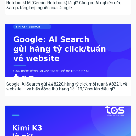
NotebookLM (Gemini Notebook) là gì? Công cụ AI nghiên cứu
&amp; tổng hợp nguồn của Google
Google: AI Search gửi &#8220;hàng tỷ click mỗi tuần&#8221; về
website — và biến động thứ hạng 18–19/7 nói lên điều gì?