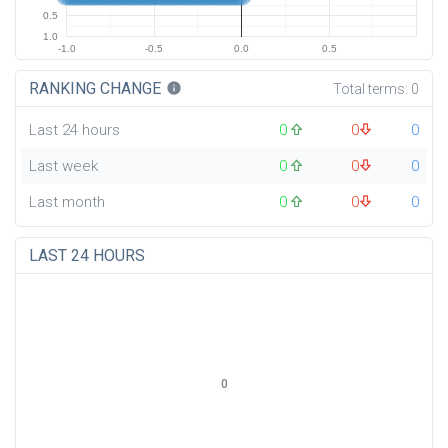
0.5
1.0
-1.0
-0.5
0.0
0.5
RANKING CHANGE
info
Total terms:
0
Last 24 hours
0
0
0
Last week
0
0
0
Last month
0
0
0
LAST 24 HOURS
0