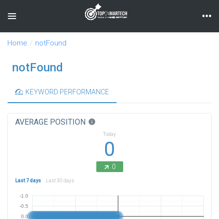
Toggle navigation
Home
notFound
notFound
KEYWORD PERFORMANCE
AVERAGE POSITION
info
Today
0
0
Last 7 days
Last 30 days
-1.0
-0.5
0.0