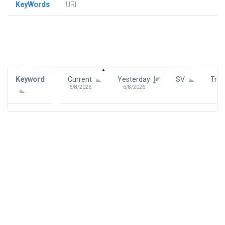
KeyWords
URl
Signin To View Up To 100 Keywords
Signin With:
Google
Keyword
Current
Yesterday
SV
Tre
6/8/2026
6/8/2026