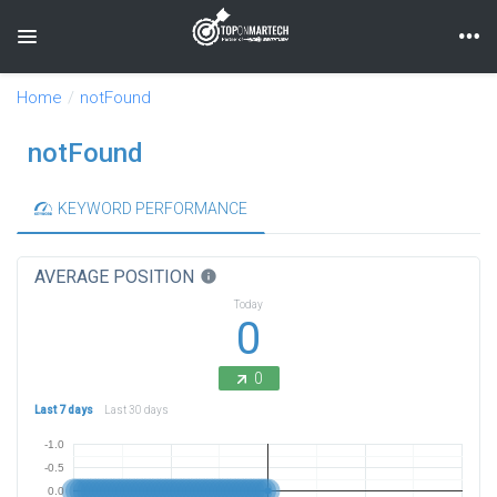
Toggle navigation
Home
notFound
notFound
KEYWORD PERFORMANCE
AVERAGE POSITION
info
Today
0
0
Last 7 days
Last 30 days
-1.0
-0.5
0.0