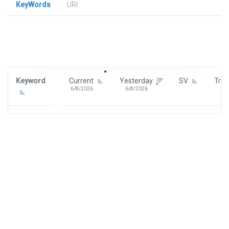
KeyWords
URl
Signin To View Up To 100 Keywords
Signin With:
Google
Keyword
Current
Yesterday
SV
Tre
6/8/2026
6/8/2026