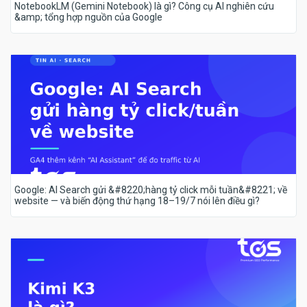
NotebookLM (Gemini Notebook) là gì? Công cụ AI nghiên cứu
&amp; tổng hợp nguồn của Google
Google: AI Search gửi &#8220;hàng tỷ click mỗi tuần&#8221; về
website — và biến động thứ hạng 18–19/7 nói lên điều gì?