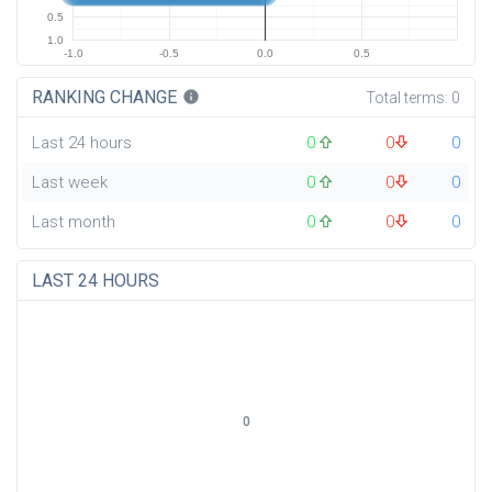
0.5
1.0
-1.0
-0.5
0.0
0.5
RANKING CHANGE
info
Total terms:
0
Last 24 hours
0
0
0
Last week
0
0
0
Last month
0
0
0
LAST 24 HOURS
0